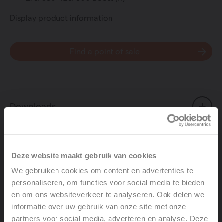
Display product information
Find a point of sale
Downloads
Product information
Deze website maakt gebruik van cookies
Wireless control unit for demand-based ventilation
We gebruiken cookies om content en advertenties te
based on measured CO₂ value
personaliseren, om functies voor social media te bieden
Flush-mounted wall installation
en om ons websiteverkeer te analyseren. Ook delen we
Capacitive control zone for: 2 ventilation speeds +
informatie over uw gebruik van onze site met onze
timer + Auto Eco mode + Auto Comfort mode
partners voor social media, adverteren en analyse. Deze