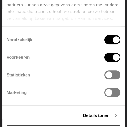
LED feedback, including dirty filter notification
partners kunnen deze gegevens combineren met andere
Powered by 230V
informatie die u aan ze heeft verstrekt of die ze hebben
verzameld op basis van uw gebruik van hun services.
Welcome, please select your
language
Toestemmingsselectie
Noodzakelijk
English
Nederlands
Voorkeuren
België
Français
Find a point of sale
Statistieken
Polski
Belgique
View all points of sale
Marketing
Deutsch
Italiano
Details tonen