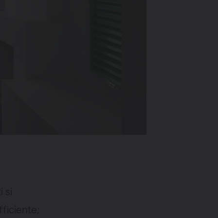
 si
ficiente;