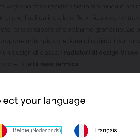
ece vogliono che i radiatori siano alla moda e belli
ltre che facili da installare. Se vi riconoscete tra 
arete felici di sapere che abbiamo grandi notizie p
propone un’ampia collezione di radiatori con un’a
 un design di classe. I
radiatori di design Vasco
nico e un’
alta resa termica
.
te un radiatore di design con u
lect your language
termica?
ldare la vostra casa nel modo più efficiente possib
België
Français
(Nederlands)
asso è
calcolare la resa termica esatta
di cui ha