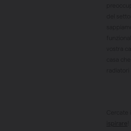
preoccupa
del settor
sappiamo
funzional
vostra c
casa che
radiatori
Cercate i
ispirare
!