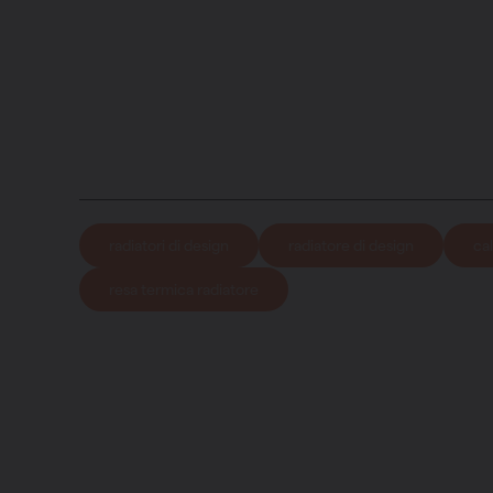
radiatori di design
radiatore di design
ca
resa termica radiatore