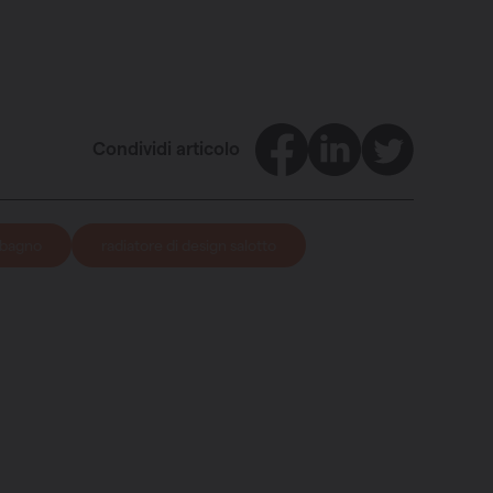
Facebook
LinkedIn
Twitter
Condividi articolo
n bagno
radiatore di design salotto