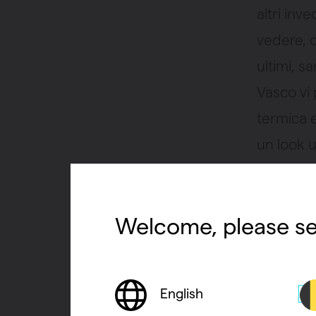
altri inv
vedere, o
ultimi, s
Vasco vi 
termica e
un look u
Cerca
Welcome, please se
resa 
Per risca
English
primo p