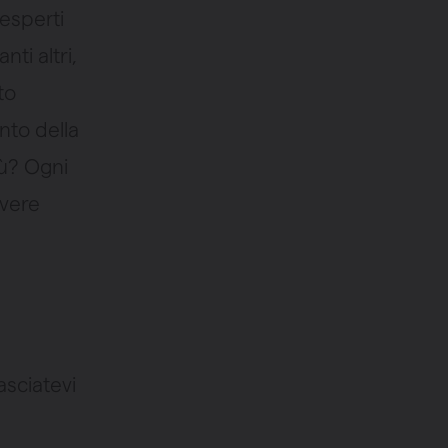
esperti
nti altri,
to
nto della
iù? Ogni
avere
asciatevi