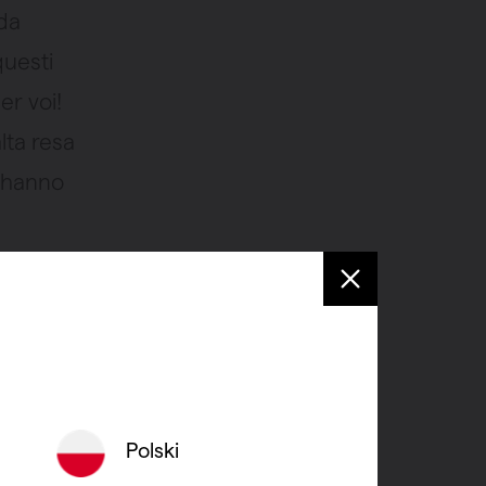
 da
questi
er voi!
lta resa
hanno
n’alta
ile, il
Polski
 bisogno