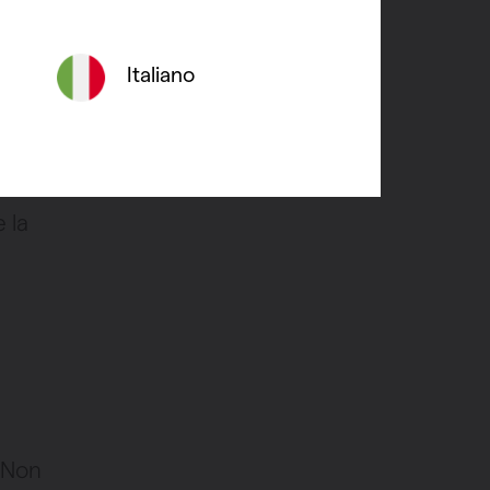
design
Italiano
etti
.
a vostra
 la
e
. Non