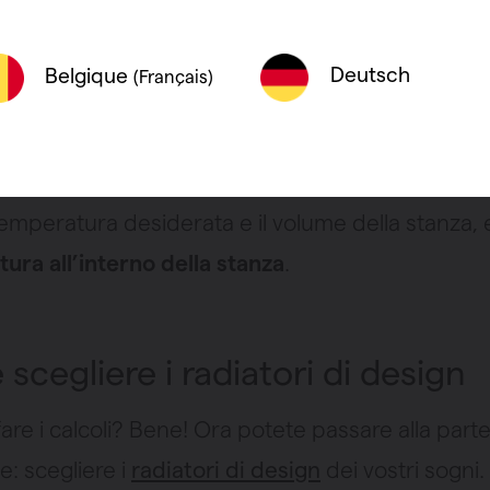
atore. Solo così potrete scegliere il radiatore di 
Deutsch
Belgique
(Français)
termica di un radiatore è determinata da
vari asp
tutto dovete calcolare il livello di isolamento dell
temperatura desiderata e il volume della stanza, e
ura all’interno della stanza
.
scegliere i radiatori di design
 fare i calcoli? Bene! Ora potete passare alla part
e: scegliere i
radiatori di design
dei vostri sogni