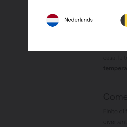
ogni radi
adatto.
Nederlands
La resa 
Prima di 
casa, la 
temperat
Come 
Finito di
divertent