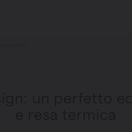
e e resa termica
ign: un perfetto equ
e resa termica