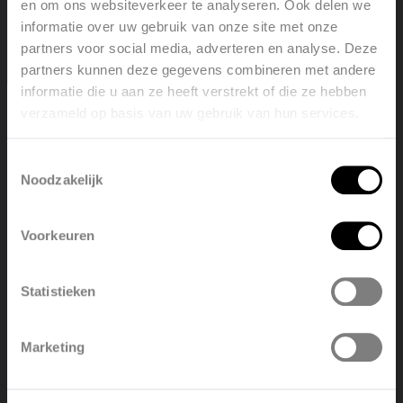
en om ons websiteverkeer te analyseren. Ook delen we
informatie over uw gebruik van onze site met onze
Visualizza il prodotto
partners voor social media, adverteren en analyse. Deze
partners kunnen deze gegevens combineren met andere
informatie die u aan ze heeft verstrekt of die ze hebben
verzameld op basis van uw gebruik van hun services.
Welcome, please select your
language
Toestemmingsselectie
Noodzakelijk
English
Nederlands
Voorkeuren
België
Français
Statistieken
Polski
Belgique
Marketing
Deutsch
Italiano