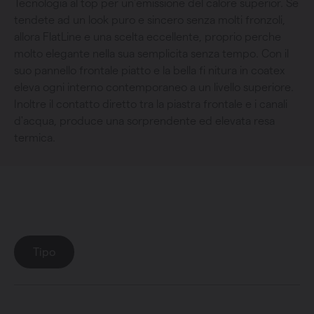
Tecnologia al top per un'emissione del calore superior. Se
tendete ad un look puro e sincero senza molti fronzoli,
allora FlatLine e una scelta eccellente, proprio perche
molto elegante nella sua semplicita senza tempo. Con il
suo pannello frontale piatto e la bella fi nitura in coatex
eleva ogni interno contemporaneo a un livello superiore.
Inoltre il contatto diretto tra la piastra frontale e i canali
d'acqua, produce una sorprendente ed elevata resa
termica.
Collezione
: FlatLine
Tipo