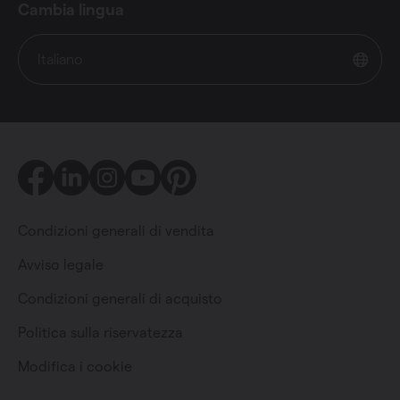
Cambia lingua
Italiano
Facebook
LinkedIn
Instagram
Youtube
Pinterest
Condizioni generali di vendita
Avviso legale
Condizioni generali di acquisto
Privato
Professionista
Politica sulla riservatezza
Modifica i cookie
Cambia lingua