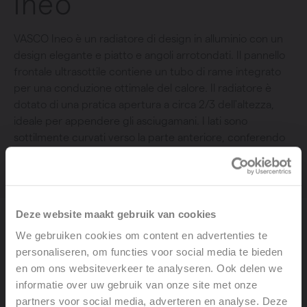
Ineo
VASCO Ineo è un radiatore di design in alluminio con un
design elegante e piatto e angoli arrotondati. Il pannello
frontale ultrasottile contiene un tubo di rame integrato
per una conduzione ottimale del calore. Il radiatore è
dotato di una pratica apertura a circa 2/3 dell'altezza,
ideale per appendere gli asciugamani. I lati sono
sottilmente curvati verso la parte anteriore, conferendo
al radiatore un aspetto elegante e funzionale. Disponibile
in 6 colori moderni.
Deze website maakt gebruik van cookies
We gebruiken cookies om content en advertenties te
Collezione
: Ineo
personaliseren, om functies voor social media te bieden
en om ons websiteverkeer te analyseren. Ook delen we
Tipo
informatie over uw gebruik van onze site met onze
partners voor social media, adverteren en analyse. Deze