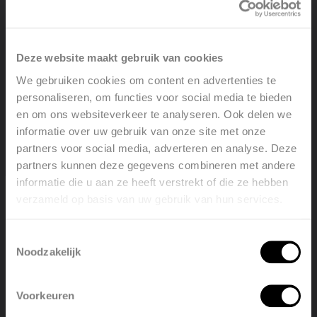
Deze website maakt gebruik van cookies
We gebruiken cookies om content en advertenties te
personaliseren, om functies voor social media te bieden
en om ons websiteverkeer te analyseren. Ook delen we
informatie over uw gebruik van onze site met onze
partners voor social media, adverteren en analyse. Deze
partners kunnen deze gegevens combineren met andere
informatie die u aan ze heeft verstrekt of die ze hebben
verzameld op basis van uw gebruik van hun services.
Welcome, please select your
language
Toestemmingsselectie
Noodzakelijk
English
Nederlands
ZAROS VERTICALE V75
Voorkeuren
België
Français
Visualizza il prodotto