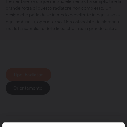
Elementare, ovunque nel suo elemento. La semplicità è la
grande forza di questo radiatore non complesso. Un
design che parla da sé in modo eccellente in ogni stanza,
ogni ambiente, ogni interno. Non ostacolato da elementi
inutili. La semplicità delle linee che irradia grande calore.
Collezione
: Zaros
Tipo
: Radiatori
Orientamento