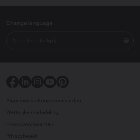
Change language
Nederlands (belgië)
Facebook
LinkedIn
Instagram
Youtube
Pinterest
Algemene verkoopvoorwaarden
Wettelijke mededeling
Inkoopvoorwaarden
Privacybeleid
Particulier
Professioneel