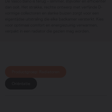
De Vasco Bano is terug – slimmer, stijlvoller en efficiënter
dan ooit. Het strakke, rechte ontwerp met verfijnde D-
vormige collectoren en slanke buizen zorgt voor een
eigentijdse uitstraling die elke badkamer versterkt. Kies
voor optimaal comfort en energiezuinig verwarmen,
verpakt in een radiator die gezien mag worden.
Collectie
: Bano
Productgroep
: Radiatoren
Oriëntatie