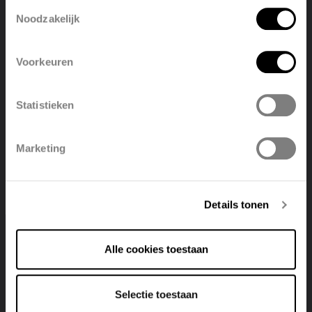
Toestemmingsselectie
Noodzakelijk
English
Nederlands
BANO-EL(-IR)
Voorkeuren
Bekijk product
België
Français
Statistieken
Polski
Belgique
New
Marketing
Deutsch
Italiano
Details tonen
Alle cookies toestaan
Selectie toestaan