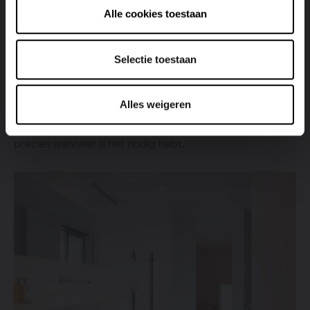
Alle cookies toestaan
Selectie toestaan
AAN/UIT-functie
Met de eenvoudige AAN/UIT-functie bedien je de
Alles weigeren
handdoekradiator moeiteloos. Eén druk op de knop
volstaat om snel te genieten van aangename warmte,
precies wanneer jij het nodig hebt
.