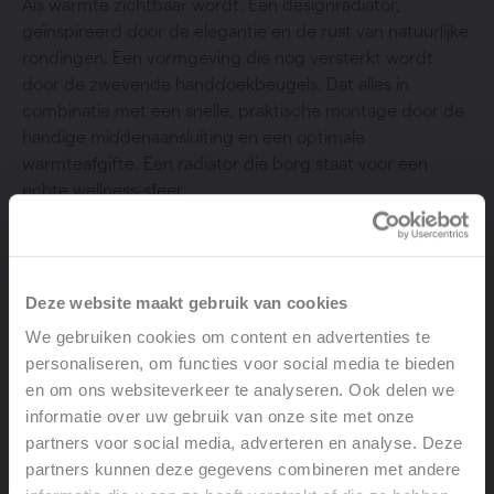
Als warmte zichtbaar wordt. Een designradiator,
geïnspireerd door de elegantie en de rust van natuurlijke
rondingen. Een vormgeving die nog versterkt wordt
door de zwevende handdoekbeugels. Dat alles in
combinatie met een snelle, praktische montage door de
handige middenaansluiting en een optimale
warmteafgifte. Een radiator die borg staat voor een
echte wellness-sfeer.
Deze website maakt gebruik van cookies
Collectie
: Alu-Zen
We gebruiken cookies om content en advertenties te
personaliseren, om functies voor social media te bieden
Productgroep
en om ons websiteverkeer te analyseren. Ook delen we
informatie over uw gebruik van onze site met onze
partners voor social media, adverteren en analyse. Deze
partners kunnen deze gegevens combineren met andere