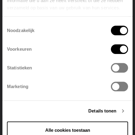
informatie die u aan ze heeft verstrekt of die ze hebben
verzameld op basis van uw gebruik van hun services.
Welcome, please select your
language
Toestemmingsselectie
Noodzakelijk
English
Nederlands
Voorkeuren
België
Français
Statistieken
Polski
Belgique
Marketing
Deutsch
Italiano
Details tonen
ALU-ZEN
Alle cookies toestaan