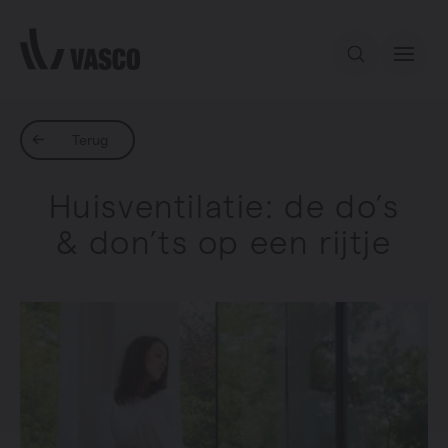
Direct naar de inhoud
Ons aanbod
Terug
Huisventilatie: de do’s
Inspiratie
& don’ts op een rijtje
Contact