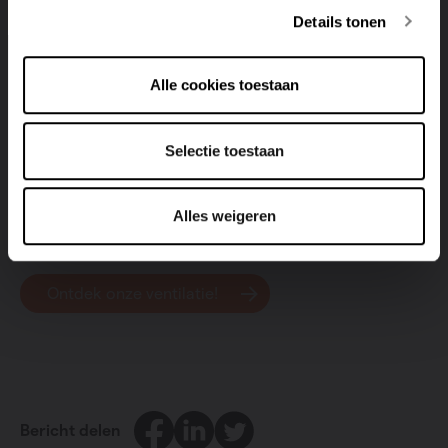
in de eerste plaats ontworpen om kortstondige
Details tonen
dampen af te voeren. Ze zijn dus niet geschikt voor
langdurige ventilatie. Bovendien is de luchtcapaciteit
Alle cookies toestaan
van een dampkap veel groter dan van een
ventilatiesysteem.
Selectie toestaan
Vragen over je ventilatiesysteem? Vasco helpt je met
plezier!
Alles weigeren
Ontdek onze ventilatie!
Facebook
LinkedIn
Twitter
Bericht delen