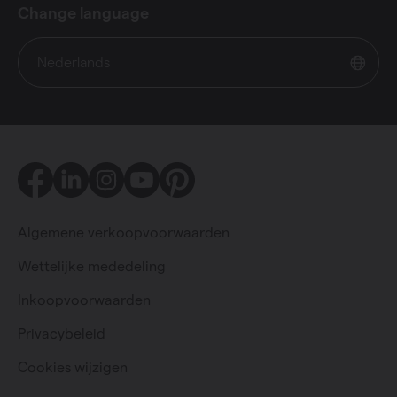
Change language
Nederlands
Facebook
LinkedIn
Instagram
Youtube
Pinterest
Algemene verkoopvoorwaarden
Wettelijke mededeling
Inkoopvoorwaarden
Particulier
Professioneel
Privacybeleid
Cookies wijzigen
Change language