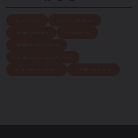
huisventilatie
hoe huis ventileren
ventilatiesysteem
ventilatie tips
ventilatie do’s en don’ts
ventilatie wat mag wel en niet
mechanische ventilatie
ventilatiesystemen