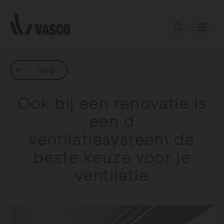
Direct naar de inhoud
Ons aanbod
Terug
Ook bij een renovatie is
Inspiratie
een d
ventilatiesysteem de
Contact
beste keuze voor je
ventilatie