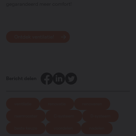
gegarandeerd meer comfort!
Ontdek ventilatie!
Facebook
LinkedIn
Twitter
Bericht delen
ventilatie
renovatie
renoveren
raamrooster
C-systeem
D-systeem
beste keuze
voordelen
nadelen