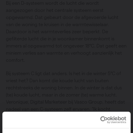
Bij een D-systeem wordt de lucht die wordt
aangezogen door het centrale systeem eerst
opgewarmd. Dat gebeurt door de afgevoerde lucht
van de woning te kruisen in de warmtewisselaar.
Daardoor is het warmteverlies zeer beperkt. De
gefilterde lucht die in je woonkamer binnenkomt is
immers al opgewarmd tot ongeveer 18°C. Dat geeft een
miniem verlies aan warmte en verhoogt aanzienlijk het
comfort.
Bij systeem C ligt dat anders. Is het in de winter 5°C of
vriest het? Dan komt die koude lucht van buiten
rechtstreeks de woning binnen. In de winter is dat dus
(te) koude lucht, maar in de zomer (te) warme lucht.
Veronique, Digital Marketeer bij Vasco Group, heeft dat
nadeel van een C-systeem zelf ervaren. “Ik kocht
onlangs een appartement waar een C-systeem
aanwezig is (bouwjaar 2003). Aanvankelijk leken de
roosters in de ramen handig. Daardoor heb je immers