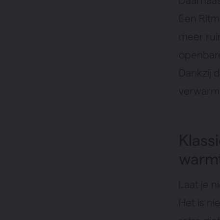
Daarnaas
Een Ritm
meer ruim
openbare
Dankzij d
verwarmi
Klass
warmt
Laat je n
Het is n