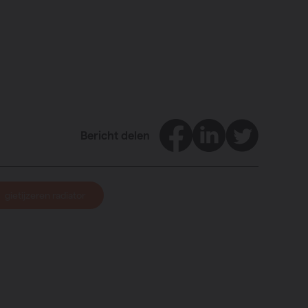
Facebook
LinkedIn
Twitter
Bericht delen
gietijzeren radiator