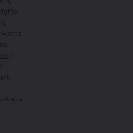
rking
fgifte
ing
erwarmd,
tmo-
ming
en
aat.
zoek naar