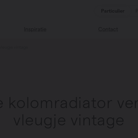
Particulier
P
Inspiratie
Contact
 vleugje vintage
Lees onze blog
Vind een verkoop
We helpen graag
Vasco huis
verder
Vasco kleuren
Veel gestelde vra
Instructie video
lle kolomradiator ve
vleugje vintage