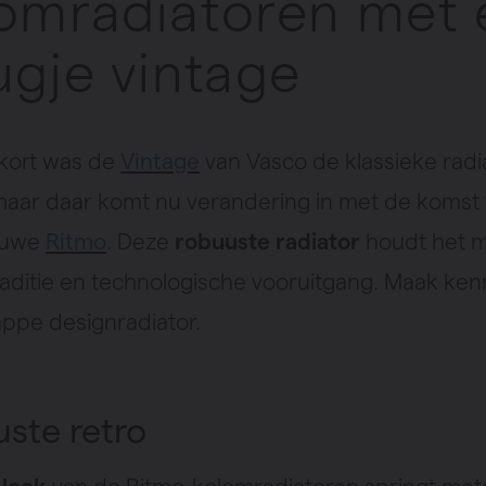
omradiatoren met 
ugje vintage
 kort was de
Vintage
van Vasco de klassieke radia
 maar daar komt nu verandering in met de komst
euwe
Ritmo
. Deze
robuuste radiator
houdt het 
raditie en technologische vooruitgang. Maak ken
ppe designradiator.
ste retro