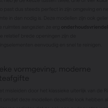
t heb je de keuze tussen twee, drie of vier kol
o past dus steeds perfect in zijn omgeving en n
te in dan nodig is. Deze modellen zijn ook gelie
 ruimtes aangezien ze erg
onderhoudsvriendel
e relatief brede openingen zijn de
ngselementen eenvoudig en snel te reinigen.
ieke vormgeving, moderne
eafgifte
iet misleiden door het klassieke uiterlijk van de R
iet omdat deze modellen dezelfde look hebben a