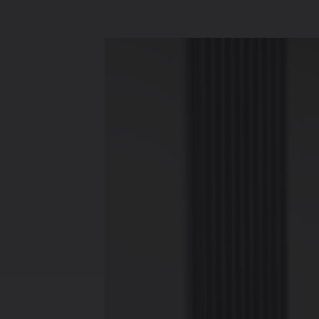
Verwarming
Ventileren
Warmtepompen
Brugman
paneelradiatoren