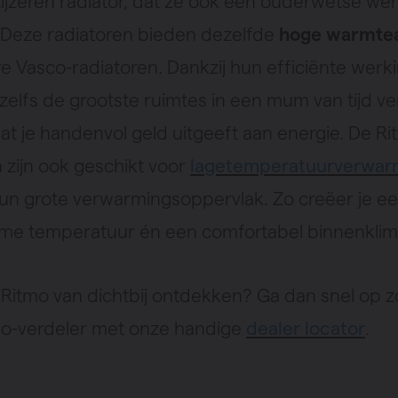
etijzeren radiator, dat ze ook een ouderwetse we
Deze radiatoren bieden dezelfde
hoge warmtea
re Vasco-radiatoren. Dankzij hun efficiënte werk
zelfs de grootste ruimtes in een mum van tijd v
at je handenvol geld uitgeeft aan energie. De Ri
 zijn ook geschikt voor
lagetemperatuurverwar
hun grote verwarmingsoppervlak. Zo creëer je e
e temperatuur én een comfortabel binnenklim
e Ritmo van dichtbij ontdekken? Ga dan snel op 
o-verdeler met onze handige
dealer locator
.