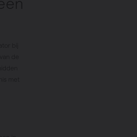
een
tor bij
 van de
midden
nis met