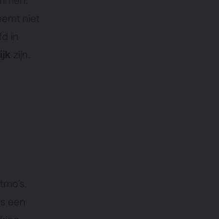
ommen.
eemt niet
fd in
ijk
zijn.
itmo’s.
ls een