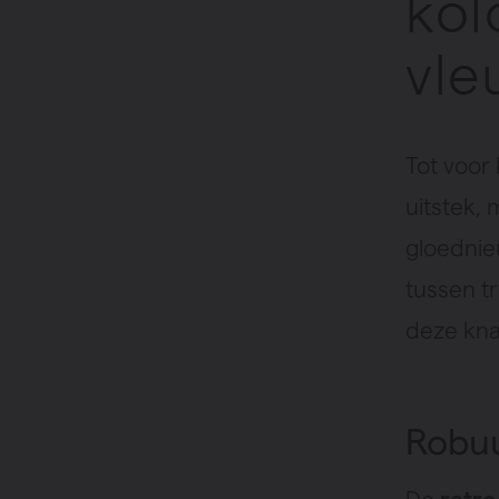
kol
vle
Tot voor
uitstek,
gloedni
tussen t
deze kna
Robuu