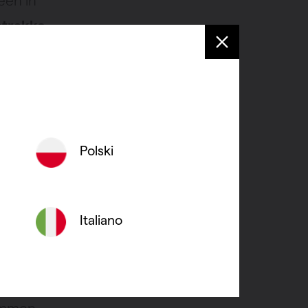
een in
strakke
iatoren
r staan
odellen
rachtig
Polski
Italiano
ntale of
aten
.