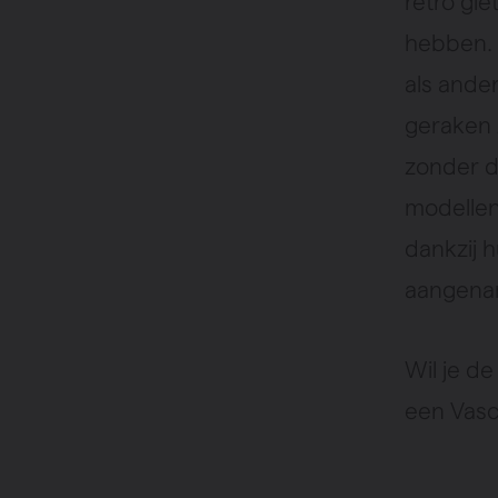
retro gi
hebben. 
als ande
geraken 
zonder d
modellen
dankzij 
aangenam
Wil je d
een Vasc