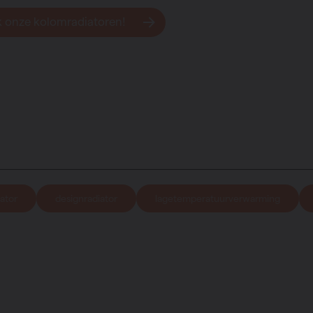
 onze kolomradiatoren!
ator
designradiator
lagetemperatuurverwarming