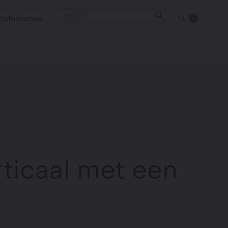
rofessioneel
NL
punt
gen
rticaal met een