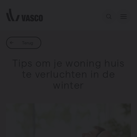
Direct naar de inhoud
Ons aanbod
Terug
Tips om je woning huis
Inspiratie
te verluchten in de
winter
Contact