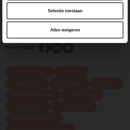
Ontdek ventilatie!
Selectie toestaan
Alles weigeren
Facebook
LinkedIn
Twitter
Bericht delen
verluchten winter
verluchten
verluchten huis
huis ventilatie
ventileren
ventilatiesysteem huis
ventileren huis
ventilatie winter
ventileren winter
mechanische ventilatie
mechanische ventilatie kopen