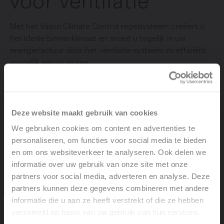
voor ventilatie
Met het Vasco Climate Control regelsysteem creëert u
het ideale binnenklimaat en snoeit u tegelijk in uw
energiefactuur door het ventilatie-systeem zo efficiënt
mogelijk aan te sturen.
Deze website maakt gebruik van cookies
Productgroep
: Climate Control voor ventilatie
We gebruiken cookies om content en advertenties te
personaliseren, om functies voor social media te bieden
en om ons websiteverkeer te analyseren. Ook delen we
informatie over uw gebruik van onze site met onze
partners voor social media, adverteren en analyse. Deze
partners kunnen deze gegevens combineren met andere
informatie die u aan ze heeft verstrekt of die ze hebben
verzameld op basis van uw gebruik van hun services.
Welcome, please select your