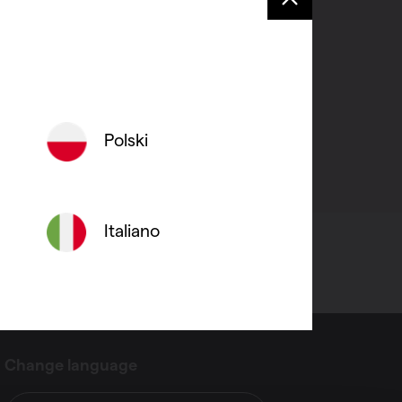
aam persoon in slechts 15
Polski
Italiano
Change language