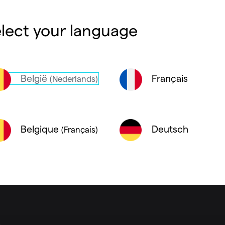
talleren door een elektro technisch of vakbekw
lect your language
aanwezig is op de juiste plaats.
België
Français
(Nederlands)
Deutsch
Belgique
(Français)