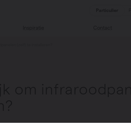
Particulier
P
Inspiratie
Contact
dpanelen (zelf) te installeren?
Lees onze blog
Vind een verkoop
We helpen graag
Vasco huis
verder
Vasco kleuren
Veel gestelde vra
Instructie video
ijk om infraroodpan
n?