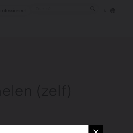
rofessioneel
NL
punt
gen
elen (zelf)