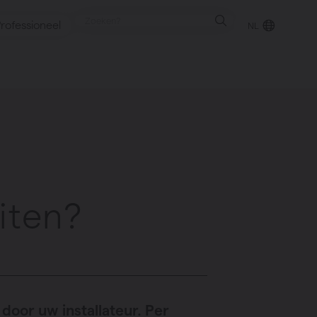
rofessioneel
NL
punt
gen
iten?
 door uw installateur. Per