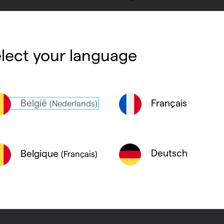
ke aansluitingen (in de vorm van aansluiticone
lect your language
egio met behulp van de
dealer locator
.
er Vasco designradiatoren is raadpleegbaar in 
België
Français
(Nederlands)
Deutsch
Belgique
(Français)