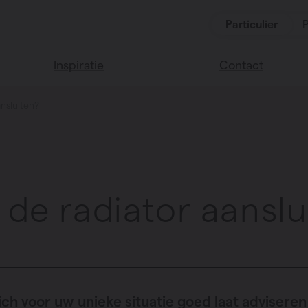
Particulier
P
Inspiratie
Contact
ansluiten?
Lees onze blog
Vind een verkoop
We helpen graag
Vasco huis
verder
Vasco kleuren
Veel gestelde vra
Instructie video
 de radiator aanslu
ich voor uw unieke situatie goed laat adviseren