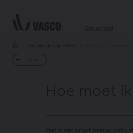
Direct naar de inhoud
Ons aanbod
Veelgestelde vragen (FAQ)
Hoe moet ik de radiator a
Alle producten
Terug
Webshop accessoires
Badkamer
Hoe moet ik
Woonkamer
Keuken
Slaapkamer
Alle ruimtes
Het is van groot belang dat u z