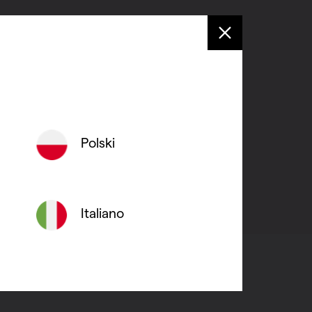
n) terugvinden in de
de
technische prijslijst
.
Polski
Italiano