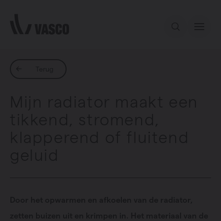
Direct naar de inhoud
Ons aanbod
Terug
Mijn radiator maakt een
Inspiratie
tikkend, stromend,
klapperend of fluitend
Contact
geluid
Door het opwarmen en afkoelen van de radiator,
zetten buizen uit en krimpen in. Het materiaal van de