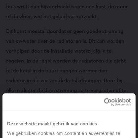
buis wrijft dan bijvoorbeeld tegen een kast, de muur
of de vloer, wat het geluid veroorzaakt.
Dit komt meestal doordat er geen goede stroming
van cv-water over de radiatoren is. Dit kan worden
verholpen door de installatie waterzijdig in te
regelen. In de regel worden de radiatoren die dicht
bij de ketel in de buurt hangen warmer dan
radiatoren die ver van de ketel afhangen. Door bij
elke radiator de doorstroming zo te vergroten of te
verkleinen kan er voor worden gezorgd dat de
radiator de juiste hoeveelheid warmte afgeeft zodat
de radiatoren in elk vertrek gelijkmatig worden
Deze website maakt gebruik van cookies
verwarmd. Het spreekt voor zich dat deze vorm van
We gebruiken cookies om content en advertenties te