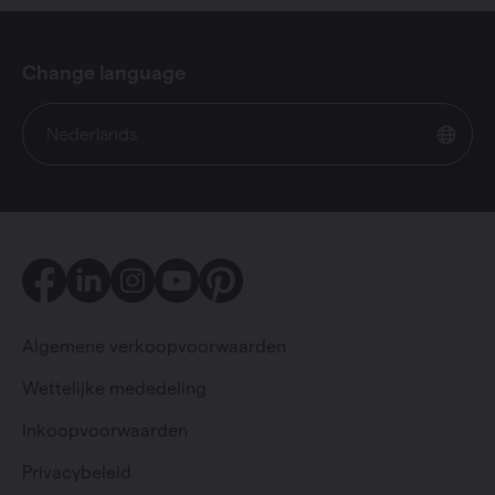
Change language
Nederlands
Facebook
LinkedIn
Instagram
Youtube
Pinterest
Algemene verkoopvoorwaarden
Wettelijke mededeling
Inkoopvoorwaarden
Particulier
Professioneel
Privacybeleid