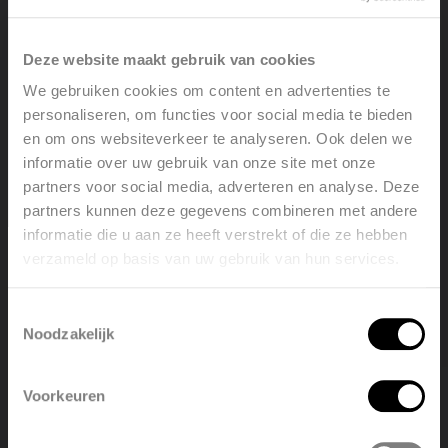
Deze website maakt gebruik van cookies
We gebruiken cookies om content en advertenties te
personaliseren, om functies voor social media te bieden
Vasco Easy Flow®
en om ons websiteverkeer te analyseren. Ook delen we
informatie over uw gebruik van onze site met onze
Vasco Easy Flow® is een innovatief
partners voor social media, adverteren en analyse. Deze
luchtkanalensysteem uit duurzaam HDPE. Het
partners kunnen deze gegevens combineren met andere
modulaire ontwerp en stille werking zorgen voor
informatie die u aan ze heeft verstrekt of die ze hebben
een efficiënte luchtverdeling en maken installatie
verzameld op basis van uw gebruik van hun services.
eenvoudig en onderhoudsvriendelijk in elke
Welcome, please select your
woning.
language
Toestemmingsselectie
Noodzakelijk
Bekijk product
English
Nederlands
Voorkeuren
België
Français