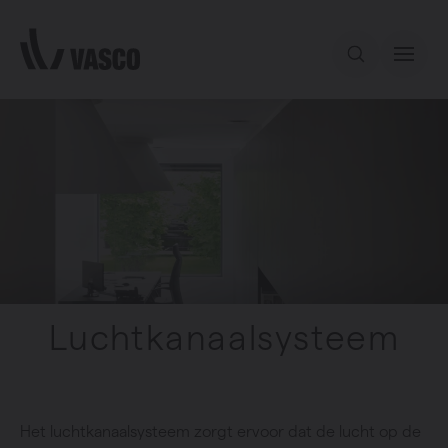
Direct naar de inhoud
Ons aanbod
Inspiratie
Contact
Luchtkanaalsysteem
Het luchtkanaalsysteem zorgt ervoor dat de lucht op de