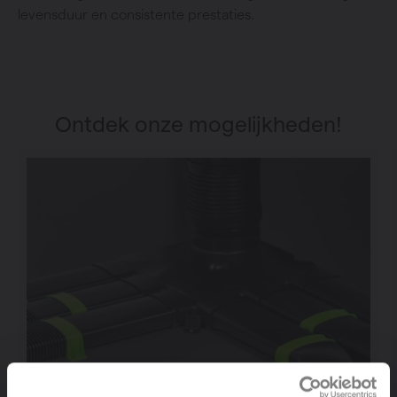
levensduur en consistente prestaties.
Ontdek onze mogelijkheden!