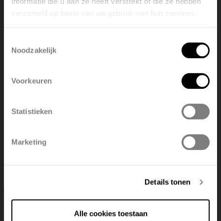
informatie die u aan ze heeft verstrekt of die ze hebben
verzameld op basis van uw gebruik van hun services.
Welcome, please select your
language
Toestemmingsselectie
Noodzakelijk
English
Nederlands
Voorkeuren
België
Français
Statistieken
Polski
Belgique
Marketing
Deutsch
Italiano
Hydraulische naverwarmingsbatterij Energy Plus
Details tonen
Bekijk product
Alle cookies toestaan