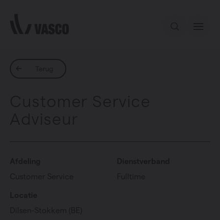
Direct naar de inhoud
Ons aanbod
Terug
Customer Service
Inspiratie
Adviseur
Contact
Afdeling
Dienstverband
Customer Service
Fulltime
Locatie
Dilsen-Stokkem (BE)