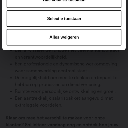
Je denkt actief mee over verbeteringen en
optimalisaties.
Je bent vertrouwd met MS Office, ERP- en CRM-
Selectie toestaan
systemen.
Alles weigeren
Wat mag je van ons verwachten?
Een afwisselende functie met veel klantencontact
en verantwoordelijkheid.
Een professionele en dynamische werkomgeving
waar samenwerking centraal staat.
De mogelijkheid om mee te denken en impact te
hebben op processen en dienstverlening.
Ruimte voor persoonlijke ontwikkeling en groei.
Een aantrekkelijk salarispakket aangevuld met
extralegale voordelen.
Klaar om mee het verschil te maken voor onze
klanten? Solliciteer vandaag nog en ontdek hoe jouw