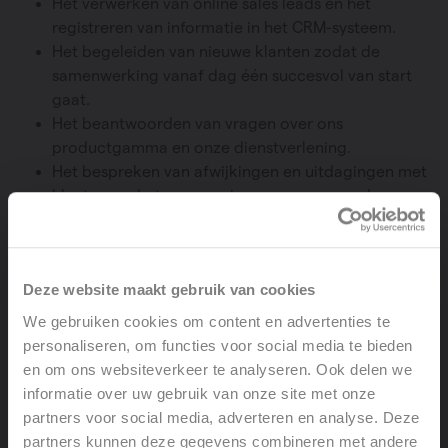
Het verwerken van online sales leads en het
registreren van informatie in het CRM-systeem.
Het begeleiden van nieuwe klanten zodat de
samenwerking vanaf dag één succesvol van start
gaat.
Het beantwoorden van vragen over ons
productgamma en onze dienstverlening.
Het bespreken van afwijkingen en uitdagingen met
klanten, en het communiceren van passende
oplossingen in overleg met productieplanning,
logistiek en external sales.
Het analyseren van klantengedrag en het
Deze website maakt gebruik van cookies
bespreken van evoluties, behoeften en
verwachtingen met klanten.
We gebruiken cookies om content en advertenties te
Het zorgvuldig aanvullen en beheren van
personaliseren, om functies voor social media te bieden
klantgegevens in het ERP-systeem.
en om ons websiteverkeer te analyseren. Ook delen we
Het analyseren van klachten en het formuleren van
informatie over uw gebruik van onze site met onze
verbeterpunten in samenwerking met de
partners voor social media, adverteren en analyse. Deze
betrokken afdelingen.
partners kunnen deze gegevens combineren met andere