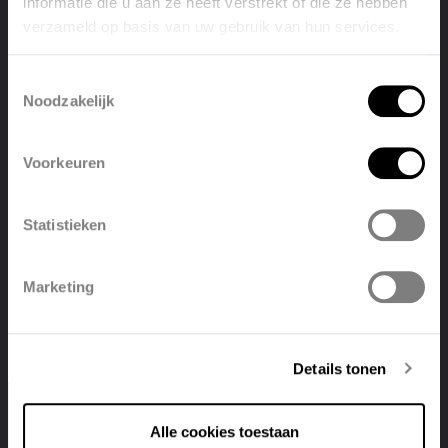
informatie die u aan ze heeft verstrekt of die ze hebben
verzameld op basis van uw gebruik van hun services.
Welcome, please select your
language
Toestemmingsselectie
Noodzakelijk
English
Nederlands
Voorkeuren
België
Français
Statistieken
Polski
Belgique
Marketing
Deutsch
Italiano
Details tonen
Vintage
Alle cookies toestaan