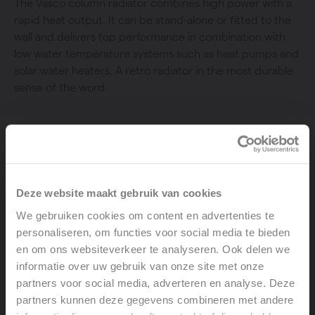
The Vasco column radiator combines high power with a
rapid heat output. It can be stand-alone or fitted to the
wall and delivers top performance in combination with
low water temperature systems such as heat pumps and
solar water heaters. A retro radiator in the most durable
sense of the word.
Type
: Column Radiators
Deze website maakt gebruik van cookies
Orientation
We gebruiken cookies om content en advertenties te
personaliseren, om functies voor social media te bieden
en om ons websiteverkeer te analyseren. Ook delen we
informatie over uw gebruik van onze site met onze
partners voor social media, adverteren en analyse. Deze
partners kunnen deze gegevens combineren met andere