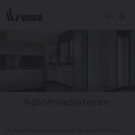
Direct naar de inhoud
Ons aanbod
Services
Inspiratie
Kolomradiatoren
Contact
De Vasco kolomradiator koppelt een groot vermogen