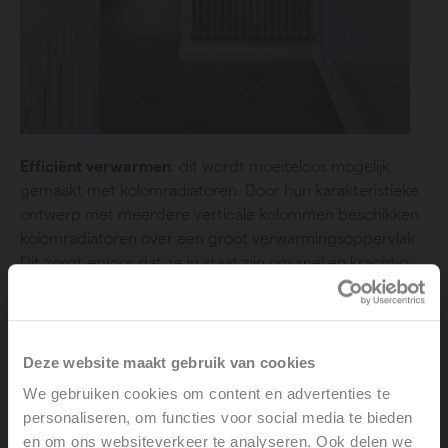
Efficiënt verwarmen
: dit wordt moeiteloos mogelijk
gemaakt met kolomradiatoren. Door hun karakteristieke
ontwerp met meerdere verticale kolommen beschikken
kolomradiatoren over een groot verwarmingsoppervlak.
Dit zorgt ervoor dat ze in staat zijn om snel en krachtig
warmte af te geven aan de ruimte. Dankzij deze
efficiënte warmteoverdracht geniet je in korte tijd van
een comfortabele en gelijkmatige temperatuur in huis.
Deze website maakt gebruik van cookies
We gebruiken cookies om content en advertenties te
personaliseren, om functies voor social media te bieden
en om ons websiteverkeer te analyseren. Ook delen we