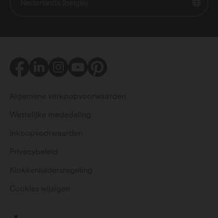
Nederlands (belgië)
Facebook
LinkedIn
Instagram
Youtube
Pinterest
Algemene verkoopvoorwaarden
Wettelijke mededeling
Inkoopvoorwaarden
Privacybeleid
Particulier
Professioneel
Klokkenluidersregeling
Cookies wijzigen
Change language
Nederlands (belgië)