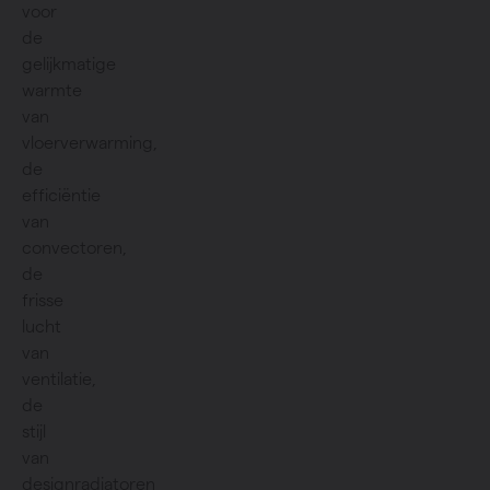
voor
de
gelijkmatige
warmte
van
vloerverwarming,
de
efficiëntie
van
convectoren,
de
frisse
lucht
van
ventilatie,
de
stijl
van
designradiatoren