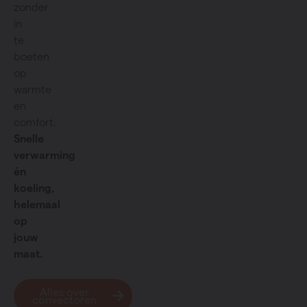
zonder
in
te
boeten
op
warmte
en
comfort.
Snelle
verwarming
én
koeling,
helemaal
op
jouw
maat.
Alles over
convectoren