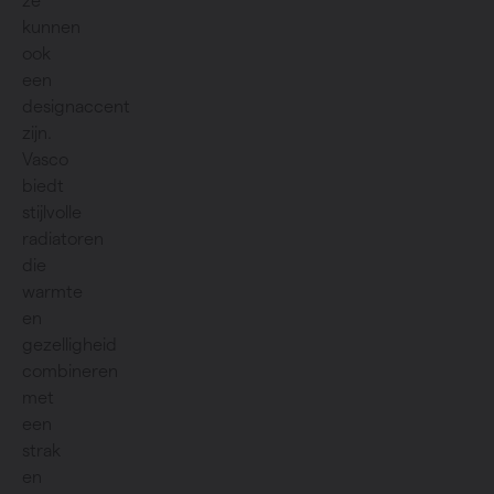
ze
kunnen
ook
een
designaccent
zijn.
Vasco
biedt
stijlvolle
radiatoren
die
warmte
en
gezelligheid
combineren
met
een
strak
en