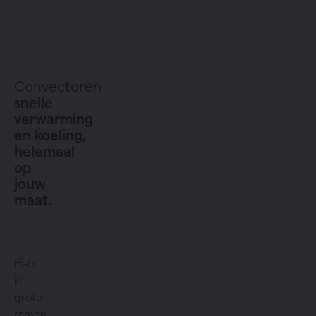
Convectoren
snelle
verwarming
én koeling,
helemaal
op
jouw
maat.
Heb
je
grote
ramen