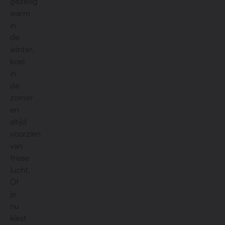
gezellig
warm
in
de
winter,
koel
in
de
zomer
en
altijd
voorzien
van
frisse
lucht.
Of
je
nu
kiest