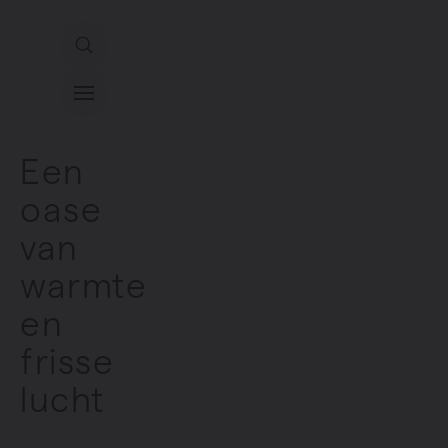
Direct naar de inhoud
Ons aanbod
Een
oase
Services
van
Inspiratie
warmte
en
Contact
frisse
lucht