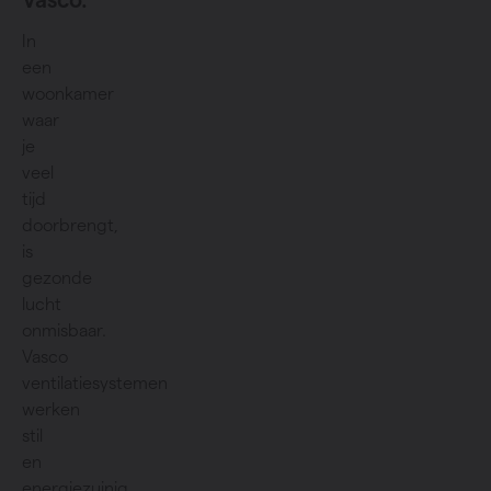
Vasco.
In
een
woonkamer
waar
je
veel
tijd
doorbrengt,
is
gezonde
lucht
onmisbaar.
Vasco
ventilatiesystemen
werken
stil
en
energiezuinig,