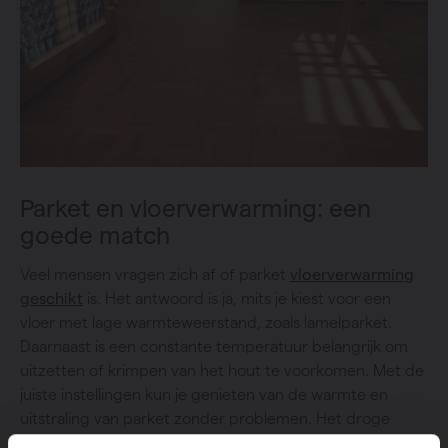
Parket en vloerverwarming: een
goede match
Veel mensen vragen zich af of parket
vloerverwarming
geschikt
is. Het antwoord is ja, mits je kiest voor een
vloer met lage warmteweerstand, zoals lamelparket.
Daarnaast is een constante temperatuur belangrijk om
uitzetten of krimpen van het hout te voorkomen. Met de
juiste instellingen kun je genieten van de warmte en
uitstraling van parket zonder problemen. Het droge
systeem is voor een parketvloer ideaal dankzij de lage