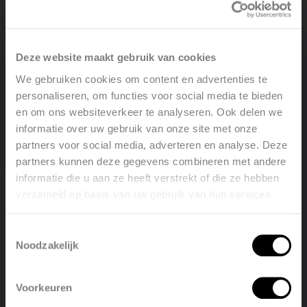
opbouwhoogte van de vloerverwarming. Ook de snelle
reactietijd van het droge systeem voorkomt langdurige
oververhitting en minimaliseert daarmee het risico op
Deze website maakt gebruik van cookies
beschadiging.
We gebruiken cookies om content en advertenties te
personaliseren, om functies voor social media te bieden
Parket en vloerverwarming
en om ons websiteverkeer te analyseren. Ook delen we
informatie over uw gebruik van onze site met onze
partners voor social media, adverteren en analyse. Deze
partners kunnen deze gegevens combineren met andere
informatie die u aan ze heeft verstrekt of die ze hebben
verzameld op basis van uw gebruik van hun services.
Welcome, please select your
language
Toestemmingsselectie
Noodzakelijk
English
Nederlands
Voorkeuren
België
Français