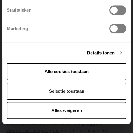
Statistieken
Polski
Belgique
Marketing
Deutsch
Italiano
Vloerverwarming en warmtepomp:
Details tonen
duurzaam en voordelig
Een warmtepomp werkt efficiënt op lage temperaturen,
Alle cookies toestaan
wat vloerverwarming tot de perfecte combinatie maakt.
Samen zorgen ze voor een aanzienlijke besparing op
energiekosten en een lagere CO2-uitstoot. Doordat
Selectie toestaan
warmtepompen gebruikmaken van hernieuwbare
energie, zoals warmte uit de lucht of grond, is dit een
milieuvriendelijke keuze.
Alles weigeren
Waar op letten bij vloerverwarming leggen?
Vloerverwarming leggen
vraagt om een goede