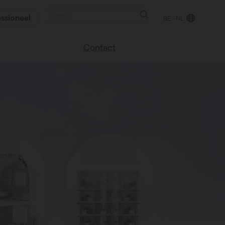
ssioneel
BE - NL
Contact
 blog
Vind een verkooppunt
We helpen graag
verder
uren
Veel gestelde vragen
Instructie video