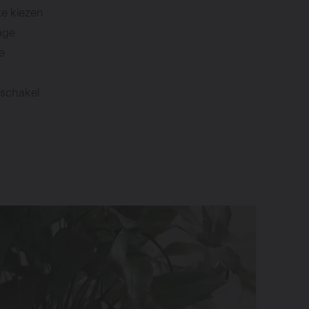
te kiezen
age
e
 schakel