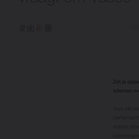
Verwarming
Ventileren
Warmtepo
Zet je app
ademen me
Voor elk res
performant
stabiel bin
oplossingen