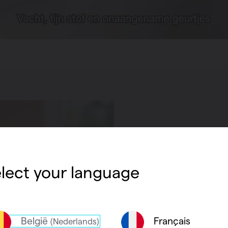
Fluist
lect your language
Vasco ventila
studie en ont
Twee comple
België
Français
(Nederlands)
en D
, zorgen