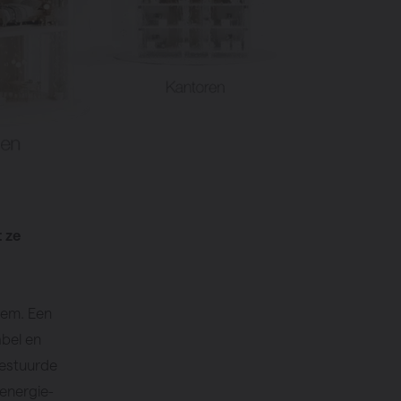
 ze
teem. Een
bel en
gestuurde
 energie-