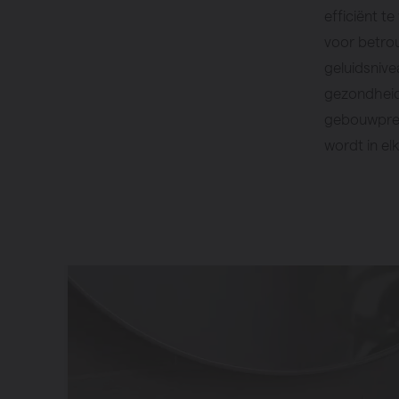
efficiënt t
voor betro
geluidsnive
gezondheid
gebouwprest
wordt in e