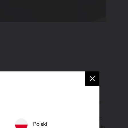
erstil
tiesystemen zijn het resultaat van een jarenlange
wikkeling.
te
mechanische ventilatiesystemen, systeem C
Polski
 voor een optimale regeling van de luchtkwaliteit in