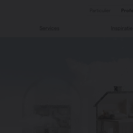
Particulier
Profe
Services
Inspiratie
ten
Alle services
Lees onze
Vasco huis
soires
Vasco kle