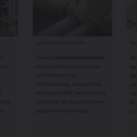
Luchtkanaalsysteem
Be
en
Vasco’s
luchtkanaalsystemen
,
Me
asco
zoals EasyFlow, zorgen voor
se
efficiënte en stille
be
luchtverdeling. Gemaakt van
sch
t
duurzaam HDPE, eenvoudig te
ve
onde
installeren en ideaal voor een
en
 en
gezond binnenklimaat.
bi