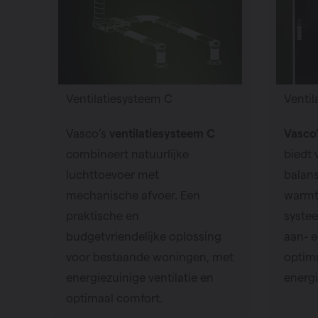
Ventilatiesysteem C
Ventil
Vasco’s
ventilatiesysteem C
Vasco’
combineert natuurlijke
biedt
luchttoevoer met
balans
mechanische afvoer. Een
warmt
praktische en
syste
budgetvriendelijke oplossing
aan- e
voor bestaande woningen, met
optima
energiezuinige ventilatie en
energi
optimaal comfort.