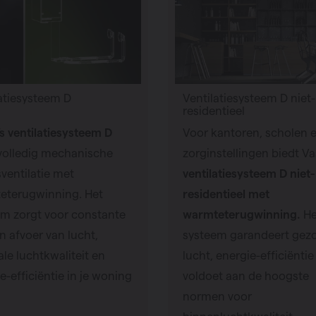
atiesysteem D
Ventilatiesysteem D niet-
residentieel
s ventilatiesysteem D
Voor kantoren, scholen 
 volledig mechanische
zorginstellingen biedt V
ventilatie met
ventilatiesysteem D niet-
eterugwinning. Het
residentieel met
em zorgt voor constante
warmteterugwinning.
He
n afvoer van lucht,
systeem garandeert gez
le luchtkwaliteit en
lucht, energie-efficiëntie
e-efficiëntie in je woning
voldoet aan de hoogste
normen voor