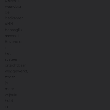
plekken,
waardoor
de
badkamer
altijd
behaaglijk
aanvoelt.
Bovendien
is
het
systeem
onzichtbaar
weggewerkt,
zodat
je
meer
vrijheid
hebt
in