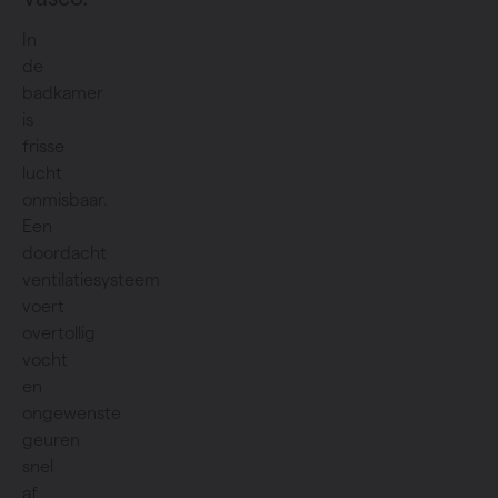
In
de
badkamer
is
frisse
lucht
onmisbaar.
Een
doordacht
ventilatiesysteem
voert
overtollig
vocht
en
ongewenste
geuren
snel
af,