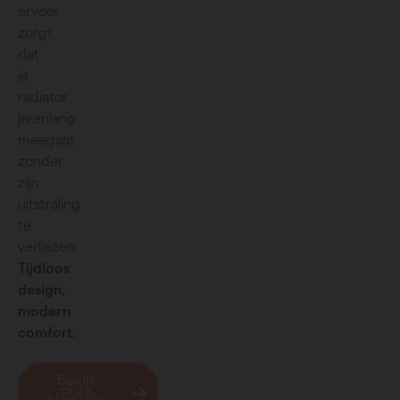
ervoor
zorgt
dat
je
radiator
jarenlang
meegaat
zonder
zijn
uitstraling
te
verliezen.
Tijdloos
design,
modern
comfort.
Bekijk
onze
klassieke