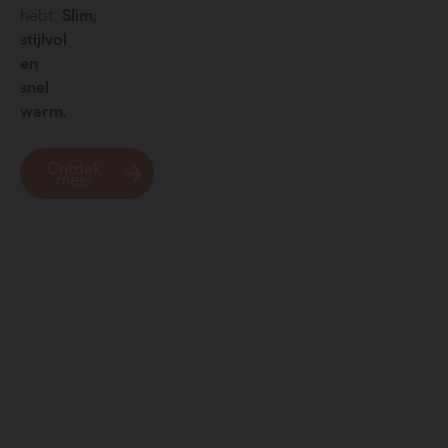
hebt.
Slim,
stijlvol
en
snel
warm.
Ontdek
meer