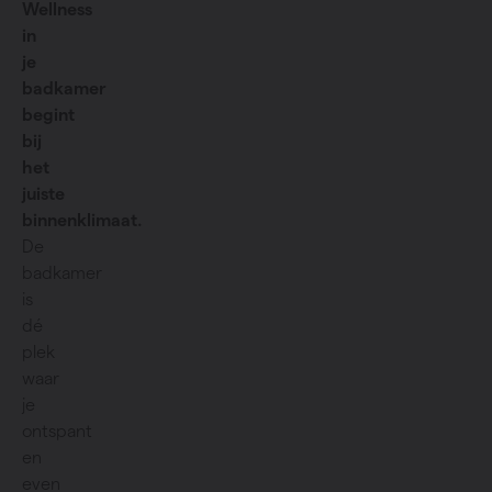
Wellness
in
je
badkamer
begint
bij
het
juiste
binnenklimaat.
De
badkamer
is
dé
plek
waar
je
ontspant
en
even