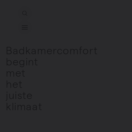
Direct naar de inhoud
Ons aanbod
Badkamercomfort
begint
Services
met
Inspiratie
het
juiste
Contact
klimaat