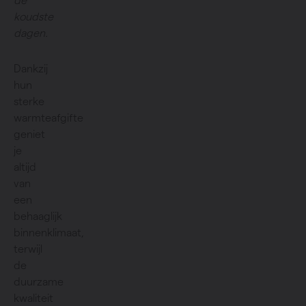
de
koudste
dagen.
Dankzij
hun
sterke
warmteafgifte
geniet
je
altijd
van
een
behaaglijk
binnenklimaat,
terwijl
de
duurzame
kwaliteit