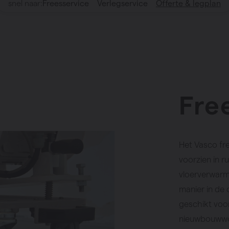
snel naar:
Freesservice
Verlegservice
Offerte & legplan
Fre
Het Vasco fr
voorzien in ru
vloerverwarmi
manier in de
geschikt voo
nieuwbouwwon