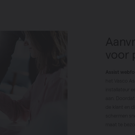
Aanvr
voor 
Assist webfo
het Vasco Ass
installateur 
aan. Doordat 
de klant en d
schermen sne
maat te bezo