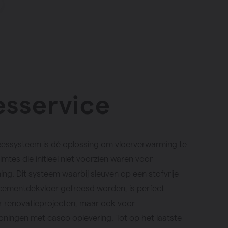
esservice
eessysteem is dé oplossing om vloerverwarming te
imtes die initieel niet voorzien waren voor
ng. Dit systeem waarbij sleuven op een stofvrije
 cementdekvloer gefreesd worden, is perfect
r renovatieprojecten, maar ook voor
ingen met casco oplevering. Tot op het laatste