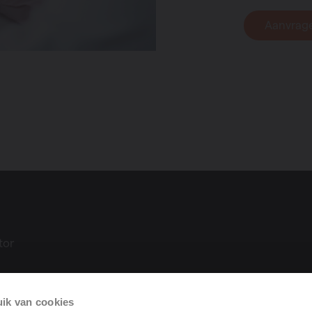
Aanvrag
tor
ik van cookies
tie