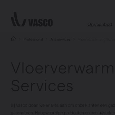
Direct naar de inhoud
Ons aanbod
Professional
Alle services
Vloerverwarming Servi
Alle produc
Webshop acces
Vloerverwarm
Badkamer
Woonkamer
Services
Keuken
Slaapkamer
Alle ruimtes
Bij Vasco doen we er alles aan om onze klanten een ge
garanderen. Hoogwaardige producten en een uitstekend