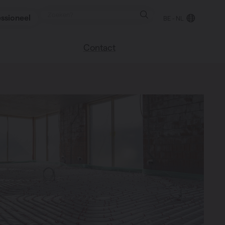
ssioneel
BE - NL
Contact
 blog
Vind een verkooppunt
We helpen graag
verder
uren
Veel gestelde vragen
Instructie video