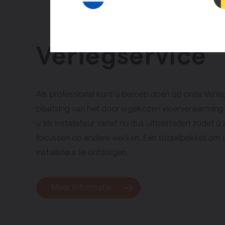
Verlegservice
Als professional kunt u beroep doen op onze Verle
plaatsing van het door u gekozen vloerverwarming
u als installateur vanaf nu dus uitbesteden zodat u 
focussen op andere werken. Een totaalpakket om u
installateur te ontzorgen.
Meer informatie