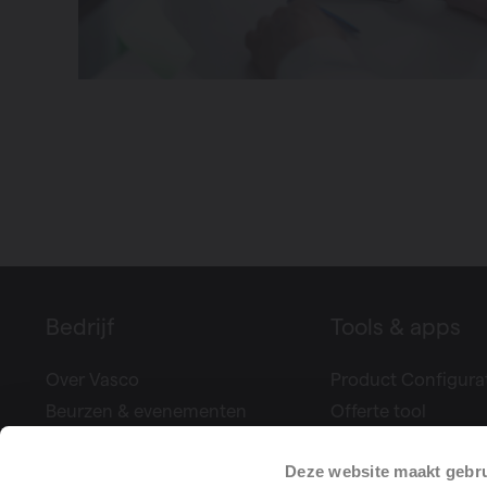
Bedrijf
Tools & apps
Over Vasco
Product Configura
Beurzen & evenementen
Offerte tool
Pers
Climate Control
Deze website maakt gebru
Projectreferenties
Bereken uw ventila