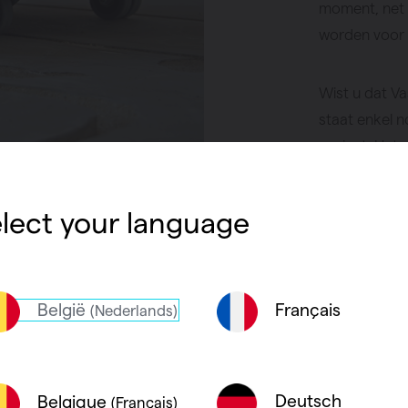
moment, net 
worden voor 
Wist u dat Va
staat enkel n
project. Het
van de vloer
collector ge
lect your language
aanvragen vi
Meer inf
België
Français
(Nederlands)
Deutsch
Belgique
(Français)