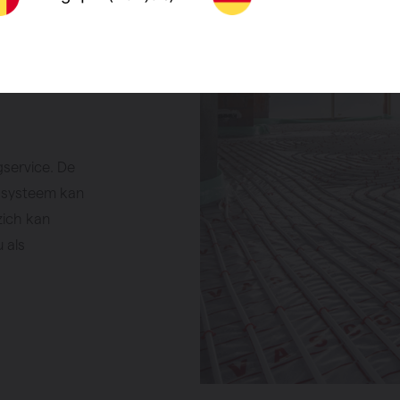
gservice. De
 systeem kan
zich kan
 als