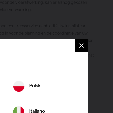
voor de vloerafwerking, kan er alsnog gekozen
vloerverwarming.
sco een freesservice aanbiedt? Uw installateur
og in voor de planning en de coördinatie van uw
 opmaken van een legplan, het frezen én het leggen
verwarmingsbuis tot en met de aansluiting op de
beurt door het Vasco freesteam. U kunt deze dienst
a een
installateur of groothandel in uw regio
.
ormatie
Polski
Italiano