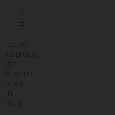
Direct naar de inhoud
Ons aanbod
Jouw
keuken,
Services
de
Inspiratie
fijnste
plek
Contact
in
huis