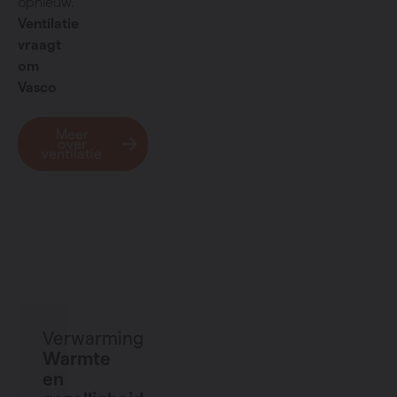
opnieuw.
Ventilatie
vraagt
om
Vasco
Meer
over
ventilatie
Verwarming
Warmte
en