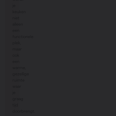
je
keuken
niet
alleen
een
functionele
plek,
maar
ook
een
warme,
gezellige
ruimte
waar
je
graag
tijd
doorbrengt.