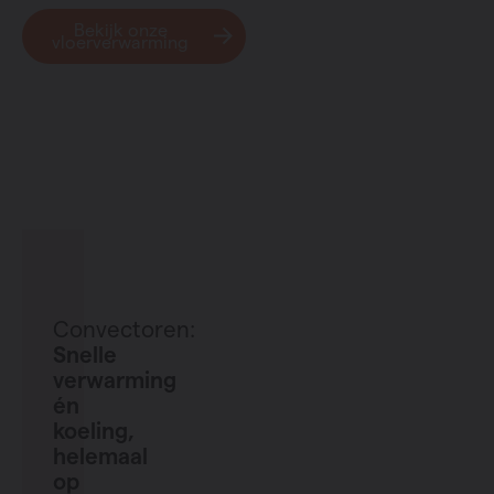
Bekijk onze
vloerverwarming
Convectoren:
Snelle
verwarming
én
koeling,
helemaal
op