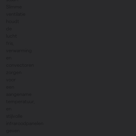
Slimme
ventilatie
houdt
de
lucht
fris,
verwarming
en
convectoren
zorgen
voor
een
aangename
temperatuur,
en
stijlvolle
infraroodpanelen
geven