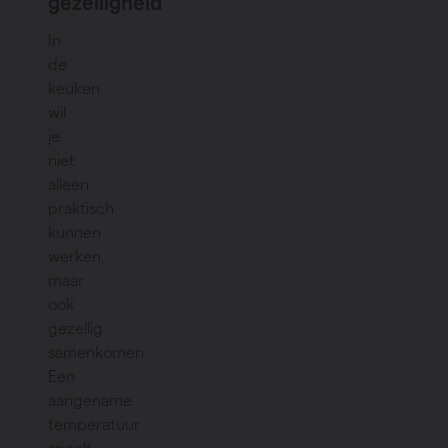
gezelligheid
In
de
keuken
wil
je
niet
alleen
praktisch
kunnen
werken,
maar
ook
gezellig
samenkomen.
Een
aangename
temperatuur