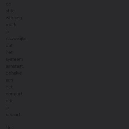
de
stille
werking
merk
je
nauwelijks
dat
het
systeem
aanstaat,
behalve
aan
het
comfort
dat
je
ervaart.
Het