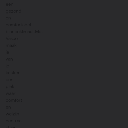
een
gezond
en
comfortabel
binnenklimaat.Met
Vasco
maak
je
van
je
keuken
een
plek
waar
comfort
en
welzijn
centraal
staan.