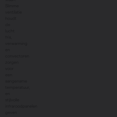
Slimme
ventilatie
houdt
de
lucht
fris,
verwarming
en
convectoren
zorgen
voor
een
aangename
temperatuur,
en
stijlvolle
infraroodpanelen
geven