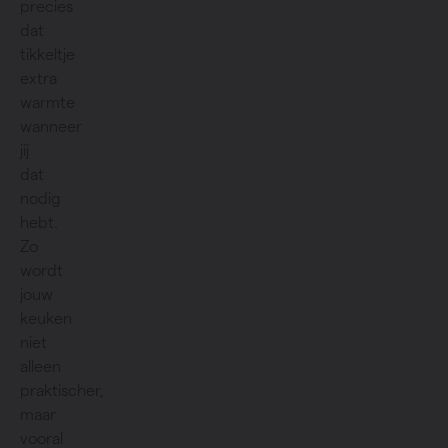
precies
dat
tikkeltje
extra
warmte
wanneer
jij
dat
nodig
hebt.
Zo
wordt
jouw
keuken
niet
alleen
praktischer,
maar
vooral