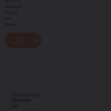
opnieuw.
Ventilatie
vraagt
om
Vasco
Meer
over
ventilatie
Verwarming
Warmte
en