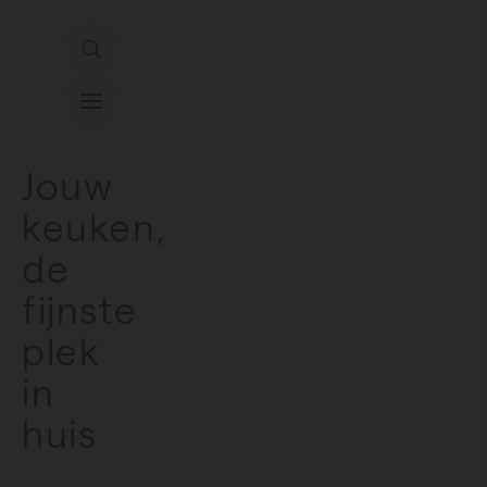
Direct naar de inhoud
Ons aanbod
Jouw
keuken,
Services
de
Inspiratie
fijnste
plek
Contact
in
huis