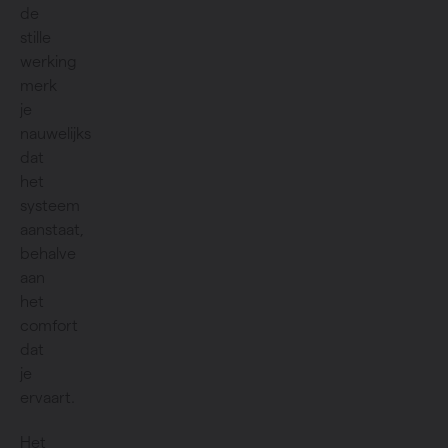
de
stille
werking
merk
je
nauwelijks
dat
het
systeem
aanstaat,
behalve
aan
het
comfort
dat
je
ervaart.
Het