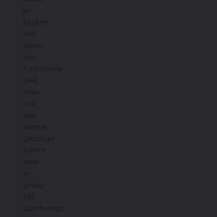
je
keuken
niet
alleen
een
functionele
plek,
maar
ook
een
warme,
gezellige
ruimte
waar
je
graag
tijd
doorbrengt.