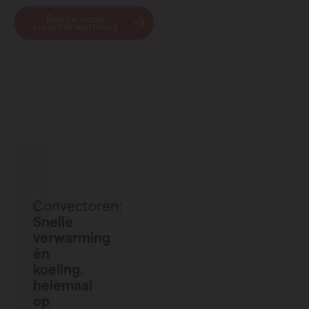
Bekijk onze
vloerverwarming
Convectoren:
Snelle
verwarming
én
koeling,
helemaal
op