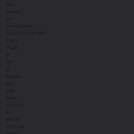
een
gezond
en
comfortabel
binnenklimaat.Met
Vasco
maak
je
van
je
keuken
een
plek
waar
comfort
en
welzijn
centraal
staan.