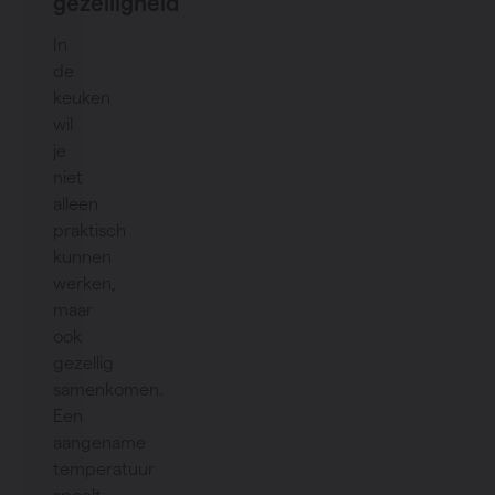
gezelligheid
In
de
keuken
wil
je
niet
alleen
praktisch
kunnen
werken,
maar
ook
gezellig
samenkomen.
Een
aangename
temperatuur