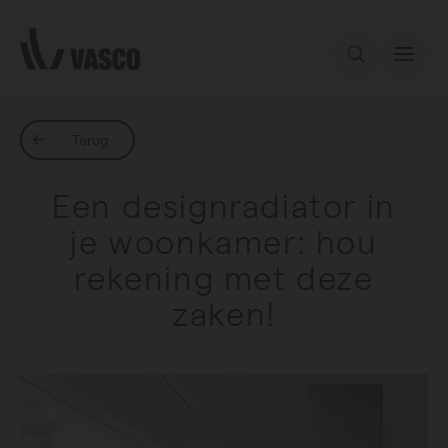
Direct naar de inhoud
Ons aanbod
Terug
Een designradiator in
Services
je woonkamer: hou
rekening met deze
Inspiratie
zaken!
Contact