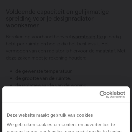
Voldoende capaciteit en gelijkmatige
spreiding voor je designradiator
woonkamer
Bereken op voorhand hoeveel
warmteafgifte
je nodig
hebt per ruimte en hoe je die het best invult. Het
vermogen van een radiator is hiervoor de maatstaf. Met
deze zaken moet je rekening houden:
de gewenste temperatuur,
de grootte van de ruimte,
de isolatiewaarde van de woning.
Bij nieuwbouwwoningen wordt aangeraden om in de
leefruimtes
radiatoren
te combineren met
vloerverwarming
. Op die manier is er optimaal comfort
Deze website maakt gebruik van cookies
en hou je de verwarmingskosten zo laag mogelijk.
We gebruiken cookies om content en advertenties te
personaliseren, om functies voor social media te bieden