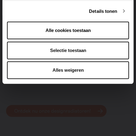
Designradiatoren in je woonkamer:
harmonie en contrast
Details tonen
Designradiatoren
voegen heel wat toe aan je
woonkamer. Je kunt ze inschakelen als een harmonieus
Alle cookies toestaan
element in het geheel – in hetzelfde kleurenpalet,
perfect geïntegreerd in je interieurstijl – of ze net het
middelpunt van je interieur maken. Door je
Selectie toestaan
designradiator slim te positioneren en een
complementaire kleur te kiezen (bijvoorbeeld een witte
Alles weigeren
radiator tegen een donkere muur), wordt je
designradiator een echte blikvanger.
Ontdek nu onze designradiatoren!