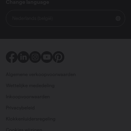
Change language
Nederlands (belgië)
Facebook
LinkedIn
Instagram
Youtube
Pinterest
Algemene verkoopvoorwaarden
Wettelijke mededeling
Inkoopvoorwaarden
Privacybeleid
Particulier
Professioneel
Klokkenluidersregeling
Cookies wijzigen