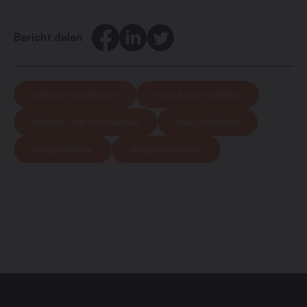
Facebook
LinkedIn
Twitter
Bericht delen
radiator woonkamer
woonkamer radiator
radiator voor woonkamer
design radiator
designradiator
designradiatoren