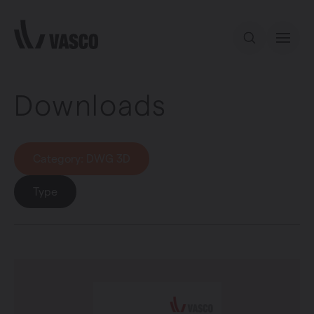
Directly to content
Downloads
Our offer
Inspiration
Category
: DWG 3D
Contact
Type