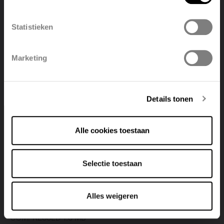
België
Français
Statistieken
Polski
Belgique
Marketing
Deutsch
Italiano
Details tonen
Alle cookies toestaan
Selectie toestaan
DWG 3D - BEAMS MONO
Alles weigeren
COMPRESSED 1.8 MB