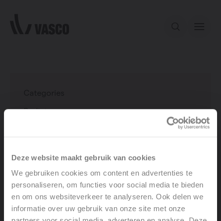
Directly to content
Our offer
Categories
Inspiration
Radiator
Electric radiator
Contact
Ventilation
Fan coil
Deze website maakt gebruik van cookies
We gebruiken cookies om content en advertenties te
personaliseren, om functies voor social media te bieden
en om ons websiteverkeer te analyseren. Ook delen we
Ventilation
informatie over uw gebruik van onze site met onze
partners voor social media, adverteren en analyse. Deze