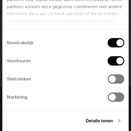
partners kunnen deze gegevens combineren met andere
Back
informatie die u aan ze heeft verstrekt of die ze hebben
verzameld op basis van uw gebruik van hun services.
Welcome, please select your
No frequently asked questions found
language
Toestemmingsselectie
Noodzakelijk
English
Nederlands
Voorkeuren
België
Français
Statistieken
Polski
Belgique
Marketing
Change language
Deutsch
Italiano
English
Details tonen