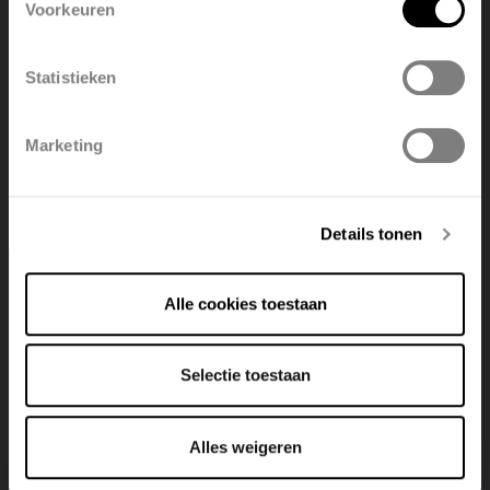
Voorkeuren
Ineo-EL
België
Français
View product
Statistieken
Polski
Belgique
Marketing
Deutsch
Italiano
New
Details tonen
Alle cookies toestaan
Selectie toestaan
Alles weigeren