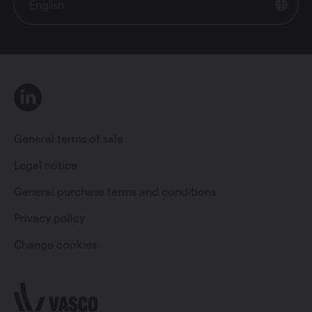
English
LinkedIn
General terms of sale
Legal notice
General purchase terms and conditions
Private individual
Professional
Privacy policy
Change cookies
Change language
English