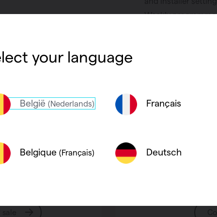
and installer setting
Weekly programme
lect your language
België
Français
(Nederlands)
Deutsch
Belgique
(Français)
 of sale
Do you ha
f sale
Co