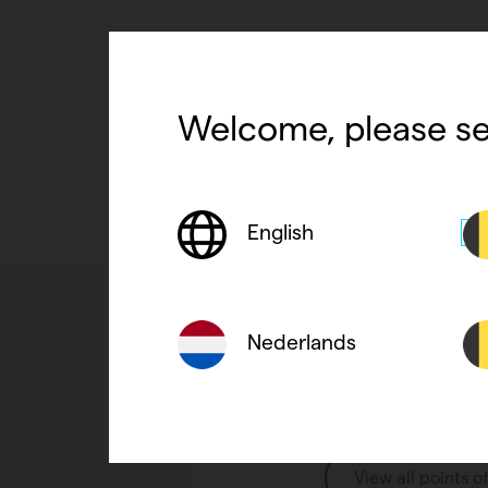
Welcome, please se
English
Nederlands
Find a point
View all points o