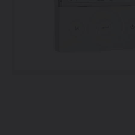
Heating
Ventilate
Brugman panel
radiators