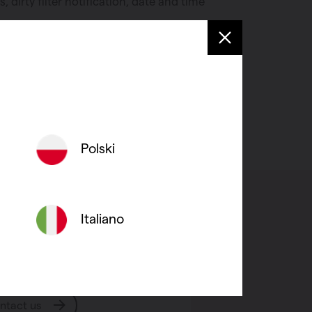
s, dirty filter notification, date and time
Polski
Italiano
ve a question?
ntact us