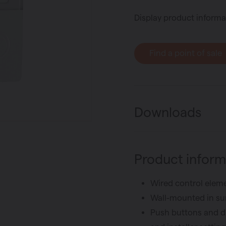
Display product informa
Find a point of sale
Downloads
Product inform
Wired control elem
Wall-mounted in su
Push buttons and di