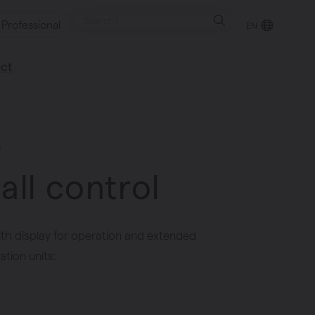
Professional
EN
ct
retailer
happy to help
s
all control
th display for operation and extended
ation units: