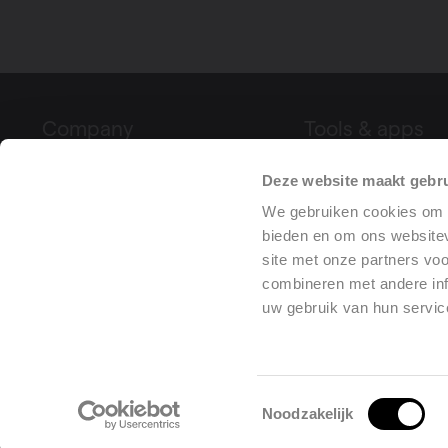
Company
Tools & apps
About Vasco
Product Configura
Deze website maakt gebru
Fairs & events
Declaration of Pe
We gebruiken cookies om c
Project References
(DoP)
bieden en om ons websitev
site met onze partners vo
Press
combineren met andere inf
uw gebruik van hun servic
Toestemmingsselectie
General p
Noodzakelijk