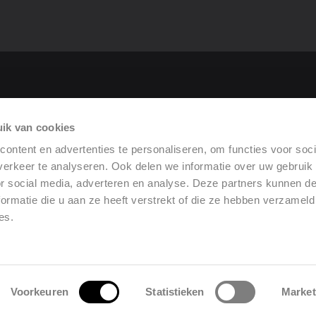
tor
ik van cookies
rformance
ontent en advertenties te personaliseren, om functies voor soci
erkeer te analyseren. Ook delen we informatie over uw gebruik
or social media, adverteren en analyse. Deze partners kunnen 
ormatie die u aan ze heeft verstrekt of die ze hebben verzameld
es.
General terms of sale
•
Legal notice
•
urchase terms and conditions
•
Privacy policy
•
Chang
Voorkeuren
Statistieken
Market