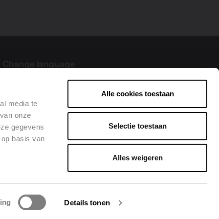
Change language
English
Alle cookies toestaan
al media te
 van onze
Selectie toestaan
deze gegevens
 op basis van
Alles weigeren
Linke
e cookies
ing
Details tonen