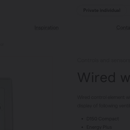
Private individual
Inspiration
Conta
ol
Read our blog
Find a 
Vasco home
We’re 
Controls and sensor
Vasco colors
Wired w
Wired control element wi
display of following ventil
D150 Compact
Energy Plus