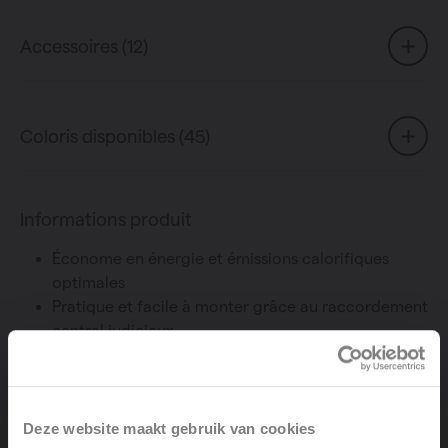
Accessoires (12)
Coloris disponibles (45)
Informations produit
Économe en énergie et émissions calorifiques
optimales
Pratique et facile à monter grâce au raccordement
central judicieux
Composé de profilés d’extrusion verticaux en
aluminium aux arrondis délicats sur les faces
latérales
Le
radiateur idéal pour salle de bains, en
Deze website maakt gebruik van cookies