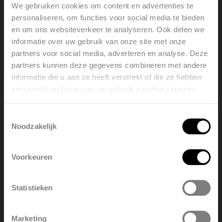
combinaison avec des porte-serviettes sur mesure
We gebruiken cookies om content en advertenties te
Atteint rapidement sa température grâce à sa
personaliseren, om functies voor social media te bieden
faible contenance en eau et est particulièrement
en om ons websiteverkeer te analyseren. Ook delen we
approprié pour les systèmes à basse température
informatie over uw gebruik van onze site met onze
Durable et respectueux de l’environnement
partners voor social media, adverteren en analyse. Deze
Poids léger
partners kunnen deze gegevens combineren met andere
Disponible en divers coloris contemporains
informatie die u aan ze heeft verstrekt of die ze hebben
verzameld op basis van uw gebruik van hun services.
Welcome, please select your
language
Toestemmingsselectie
Noodzakelijk
English
Nederlands
Foire aux questions
Voorkeuren
België
Français
Statistieken
Comment raccorder un radiateur ?
Polski
Belgique
Marketing
Mon radiateur ne chauffe pas.