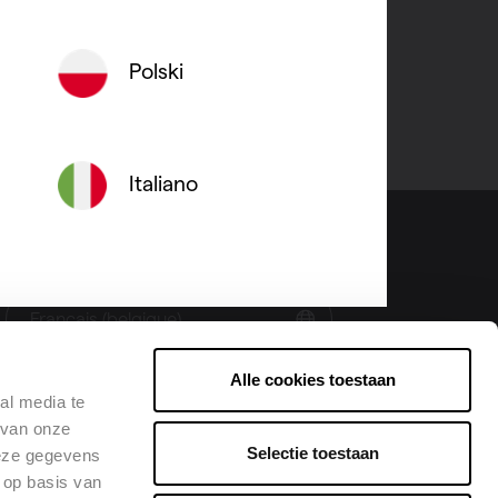
Polski
Italiano
Changer la langue
Français (belgique)
Alle cookies toestaan
al media te
 van onze
Selectie toestaan
deze gegevens
 op basis van