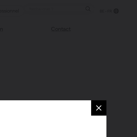
essionnel
BE - FR
on
Contact
Trouver un point de
e blog
vente
sco
Nous sommes heureux
Vasco
de vous aider
Foire aux questions