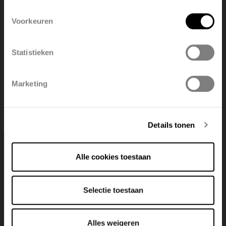
Voorkeuren
België
Français
Statistieken
Polski
Belgique
Marketing
Deutsch
Italiano
Energy Plus
Details tonen
Vasco offre aussi une solution pour les applications non
résidentielles : l'Energy Plus. Apprenez tout sur ces
Alle cookies toestaan
unités à récupération de chaleur dans ce cours de
formation technique. L'Energy Plus sera expliqué de A à Z
: comment fonctionne cette unité de ventilation, quelles
Selectie toestaan
sont les possibilités, comment se construit-elle, comment
doit-elle être mise en route, comment l'unité de
Alles weigeren
ventilation peut-elle être contrôlée...