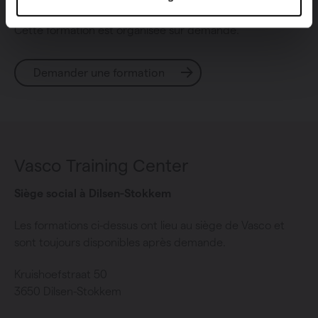
Cette formation est organisée sur demande.
Demander une formation
Vasco Training Center
Siège social à Dilsen-Stokkem
Les formations ci-dessus ont lieu au siège de Vasco et
sont toujours disponibles après demande.
Kruishoefstraat 50
3650 Dilsen-Stokkem