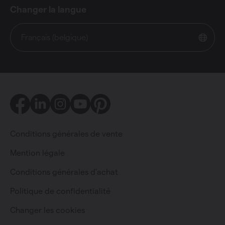
Changer la langue
Français (belgique)
Facebook
LinkedIn
Instagram
Youtube
Pinterest
Conditions générales de vente
Mention légale
Conditions générales d'achat
Particulier
Professionnel
Politique de confidentialité
Changer les cookies
Changer la langue