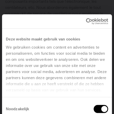
composants importants tels que l'électronique, les
ventilateurs, etc. Nous aborderons également le tout
nouveau kit de service de ventilation pour améliorer la
qualité du service rendu.
Deze website maakt gebruik van cookies
S'inscrire pour la formation
We gebruiken cookies om content en advertenties te
personaliseren, om functies voor social media te bieden
en om ons websiteverkeer te analyseren. Ook delen we
informatie over uw gebruik van onze site met onze
partners voor social media, adverteren en analyse. Deze
partners kunnen deze gegevens combineren met andere
informatie die u aan ze heeft verstrekt of die ze hebben
verzameld op basis van uw gebruik van hun services.
Welcome, please select your
language
Toestemmingsselectie
Noodzakelijk
English
Nederlands