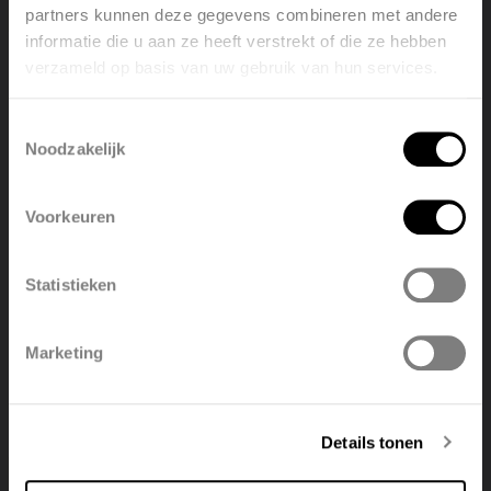
partners kunnen deze gegevens combineren met andere
informatie die u aan ze heeft verstrekt of die ze hebben
verzameld op basis van uw gebruik van hun services.
Welcome, please select your
language
Toestemmingsselectie
Noodzakelijk
English
Nederlands
Voorkeuren
België
Français
Statistieken
Polski
Belgique
Marketing
Deutsch
Italiano
Enregistrez votre unité
Details tonen
de ventilation