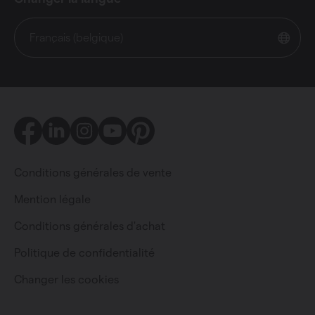
Français (belgique)
Facebook
LinkedIn
Instagram
Youtube
Pinterest
Conditions générales de vente
Mention légale
Conditions générales d'achat
Particulier
Professionnel
Politique de confidentialité
Changer les cookies
Changer la langue