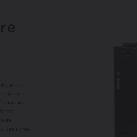
tre
entretien de
re appareil,
efficacement
ie est
lleure
qui fonctionne