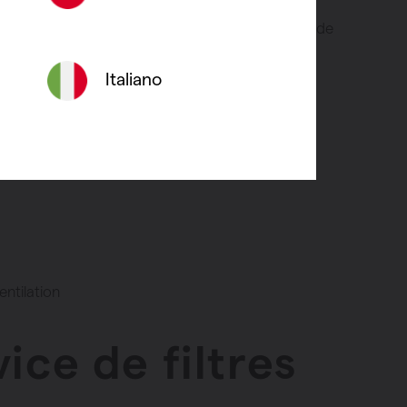
 tranquillité totale avec 3 forfaits : petit (unité de
grand extra (unité de ventilation + conduits).
Italiano
re
entilation
ice de filtres