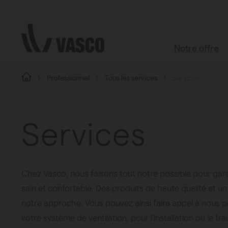
Aller directement au contenu
Notre offre
Professionnel
Tous les services
Services
Tous les pro
Boutique d’acc
Services
Salle de bains
Salon
Cuisine
Chez Vasco, nous faisons tout notre possible pour garant
Chambre à c
sain et confortable. Des produits de haute qualité et u
Toutes les piè
notre approche. Vous pouvez ainsi faire appel à nous pou
votre système de ventilation, pour l’installation ou le fr