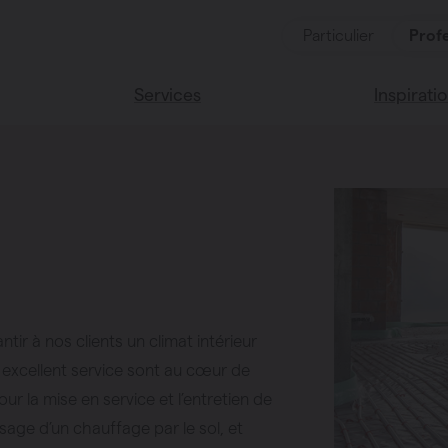
Particulier
Profe
Services
Inspirati
duits
Services
Lisez notr
Maison Va
essoires
Couleurs 
ir à nos clients un climat intérieur
oucher
n excellent service sont au cœur de
ces
r la mise en service et l’entretien de
aisage d’un chauffage par le sol, et