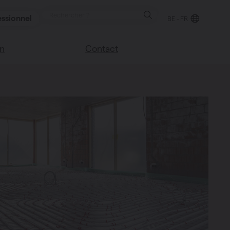
ssionnel
BE - FR
on
Contact
Trouver un point de
e blog
vente
sco
Nous sommes heureux
Vasco
de vous aider
Foire aux questions