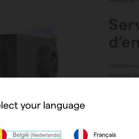
Services de v
Ser
d’e
Un système de
l’entendez. Ma
Avec le temps
ou les filtre
l’entretien a
lect your language
efficacement.
ventilation 
avantages.
België
Français
(Nederlands)