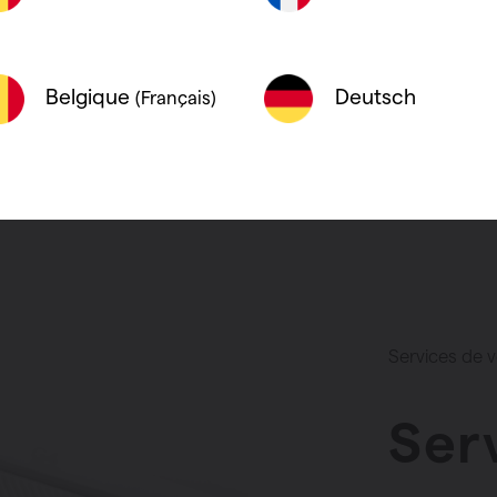
Optez pour une
ventilation), 
Deutsch
Belgique
(Français)
Voir l’off
Services de v
Serv