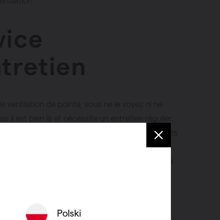
entilation
vice
ntretien
 ventilation de pointe, vous ne le voyez ni ne
is il est bien là et nécessite un entretien régulier.
, la poussière peut s’accumuler dans les conduits
s peuvent ne plus fonctionner correctement. Sans
pproprié, l’ensemble du système fonctionne moins
 Un nettoyage professionnel de l’unité de
et des conduits vous apporte de nombreux
Polski