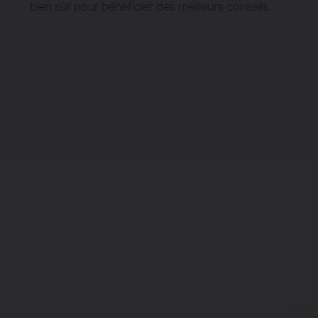
bien sûr pour bénéficier des meilleurs conseils.
Chauffage
Ventiler
Pompes à c
Radiateurs à 
Superia