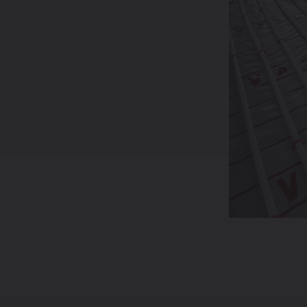
haleur
panneaux