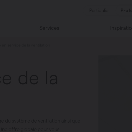
Particulier
Profe
Services
Inspirati
 en service de la ventilation
duits
Services
Lisez notr
Maison Va
essoires
Couleurs 
e de la
oucher
ces
e du système de ventilation ainsi que
 Une offre globale pour vous