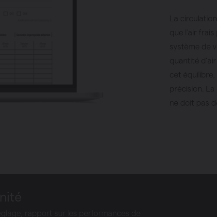
La circulatio
que l'air frais
système de ve
quantité d'ai
cet équilibre
précision. La 
ne doit pas 
nité
 réglage, rapport sur les performances de