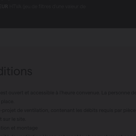
EUR
HTVA (jeu de filtres d’une valeur de
itions
e est ouvert et accessible à l'heure convenue. La personne d
 place.
-projet de ventilation, contenant les débits requis par pièce
 sur le site.
lation et montage