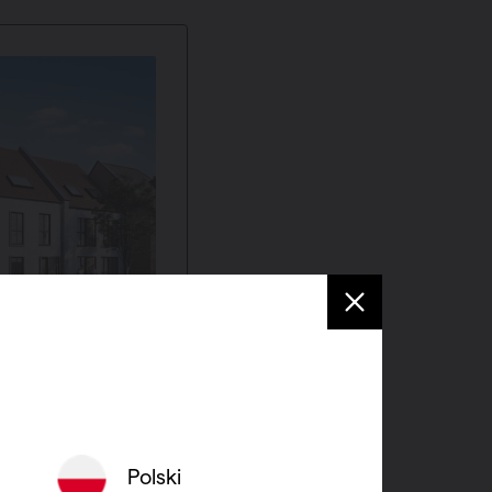
 3 résidences
nt 3 unités
Polski
r le même site, nous