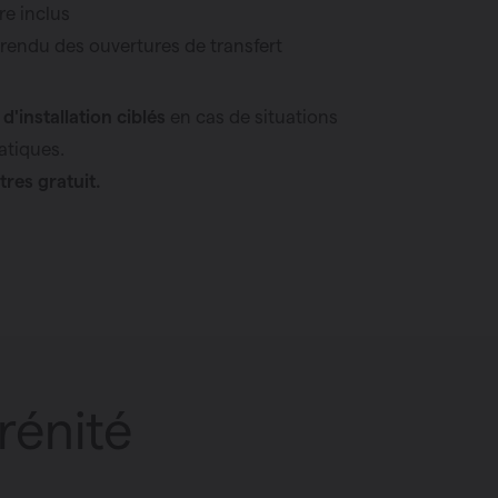
e inclus
endu des ouvertures de transfert
d'installation ciblés
en cas de situations
atiques.
ltres gratuit.
rénité