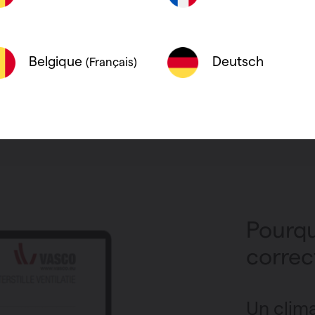
vous fournirons un devis
 de filtres original
5 EUR
HTVA.
Deutsch
Belgique
(Français)
mise en service
Demander un devis
Pourqu
correc
Un clima