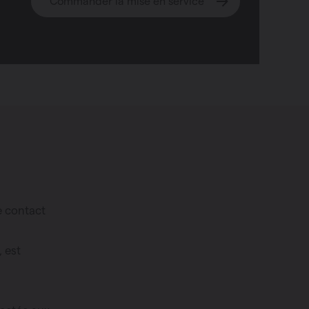
Commander la mise en service
e contact
, est