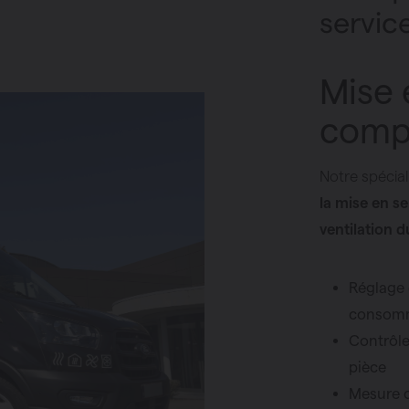
servic
Mise 
comp
Notre spécial
la mise en se
ventilation d
Réglage 
consomm
Contrôle
pièce
Mesure c