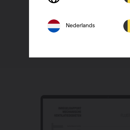
de ventilation et jeu
compris, est de
34
Nederlands
Commander la 