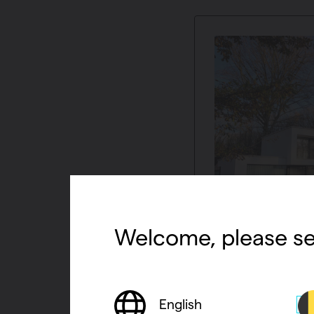
Welcome, please se
Maisons indivi
Le prix forfaitaire 
English
et un réglage, rapp