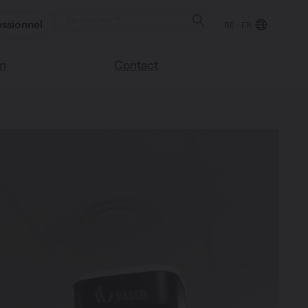
ssionnel
BE - FR
on
Contact
Trouver un point de
e blog
vente
sco
Nous sommes heureux
Vasco
de vous aider
Foire aux questions