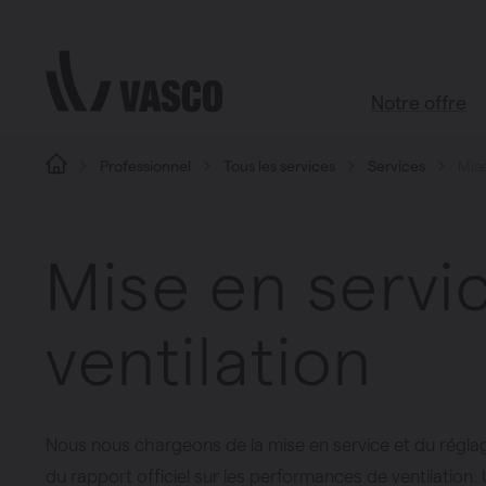
Aller directement au contenu
Notre offre
Professionnel
Tous les services
Services
Mise
Tous les pro
Boutique d’acc
Mise en servic
Salle de bains
Salon
ventilation
Cuisine
Chambre à c
Toutes les piè
Nous nous chargeons de la mise en service et du réglag
du rapport officiel sur les performances de ventilation.