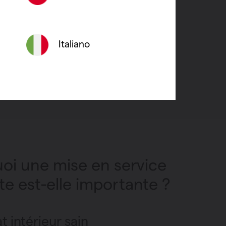
 personnalisé.
Italiano
oi une mise en service
te est-elle importante ?
t intérieur sain