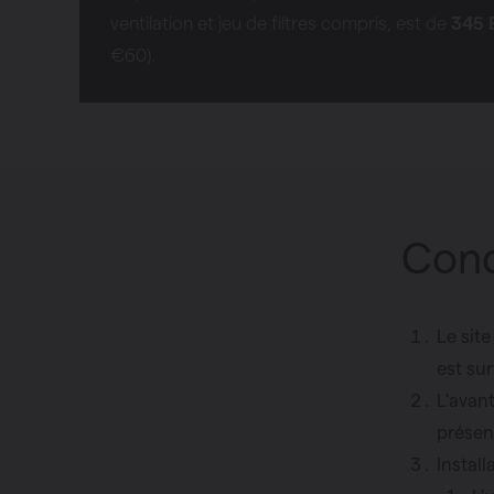
ventilation et jeu de filtres compris, est de
345 
€60).
Cond
Le sit
est sur
L'avant
présent
Instal