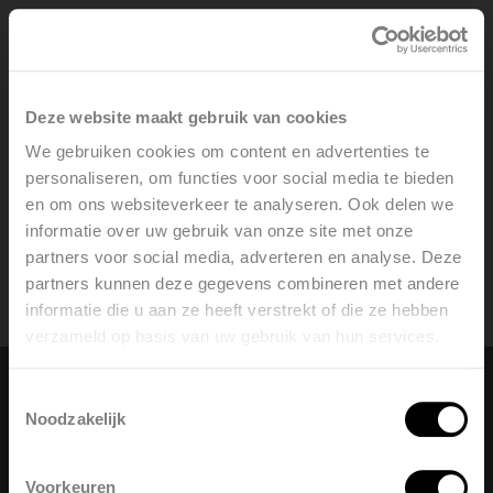
Aller directement au contenu
Deze website maakt gebruik van cookies
Notre offre
Notre offre
We gebruiken cookies om content en advertenties te
personaliseren, om functies voor social media te bieden
en om ons websiteverkeer te analyseren. Ook delen we
Services
informatie over uw gebruik van onze site met onze
partners voor social media, adverteren en analyse. Deze
partners kunnen deze gegevens combineren met andere
Inspiration
informatie die u aan ze heeft verstrekt of die ze hebben
verzameld op basis van uw gebruik van hun services.
Welcome, please select your
language
Contact
Toestemmingsselectie
Changer la langue
Noodzakelijk
English
Nederlands
Français (belgique)
Voorkeuren