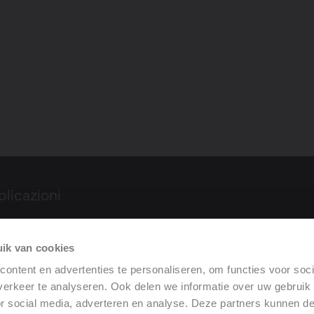
plicazioni
rodotti
ik van cookies
restazione
ontent en advertenties te personaliseren, om functies voor soci
erkeer te analyseren. Ook delen we informatie over uw gebruik
or social media, adverteren en analyse. Deze partners kunnen 