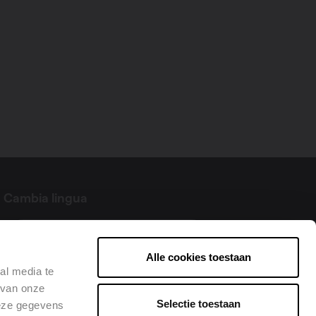
Cambia lingua
Italiano
Alle cookies toestaan
al media te
 van onze
Selectie toestaan
deze gegevens