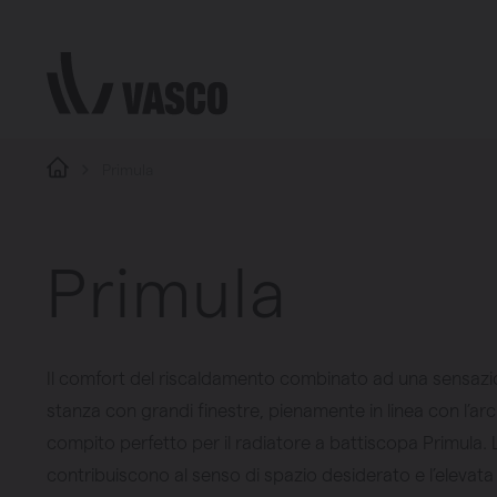
Direttamente al contenuto
Primula
Primula
Il comfort del riscaldamento combinato ad una sensazion
stanza con grandi finestre, pienamente in linea con l’archi
compito perfetto per il radiatore a battiscopa Primula. L
contribuiscono al senso di spazio desiderato e l’elevat