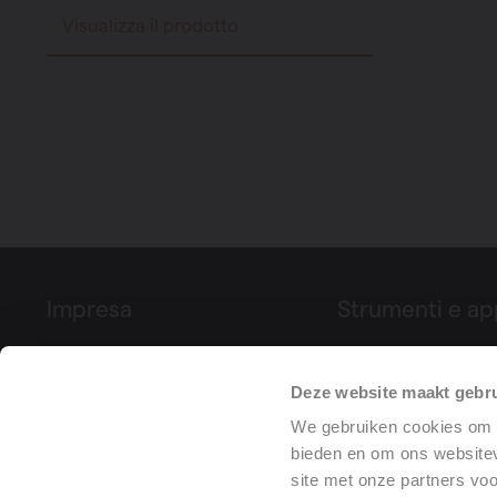
Visualizza il prodotto
Impresa
Strumenti e ap
Su Vasco
Configuratore di p
Deze website maakt gebru
Fiere ed eventi
Vasco
Referenze di progetto
Dichiarazione di p
We gebruiken cookies om c
bieden en om ons websitev
(DoP)
site met onze partners vo