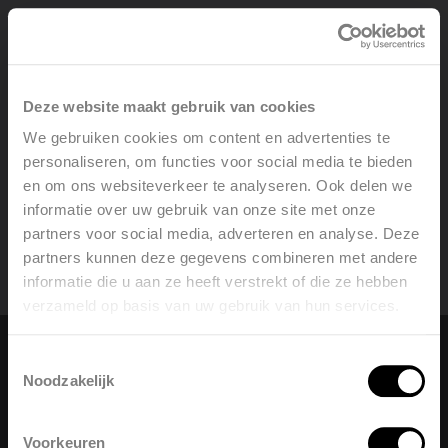
Direttamente al contenuto
Deze website maakt gebruik van cookies
Fiere ed eventi
We gebruiken cookies om content en advertenties te
personaliseren, om functies voor social media te bieden
en om ons websiteverkeer te analyseren. Ook delen we
informatie over uw gebruik van onze site met onze
partners voor social media, adverteren en analyse. Deze
partners kunnen deze gegevens combineren met andere
informatie die u aan ze heeft verstrekt of die ze hebben
verzameld op basis van uw gebruik van hun services.
Welcome, please select your
language
Toestemmingsselectie
Cambia lingua
Noodzakelijk
English
Nederlands
Italiano
Voorkeuren