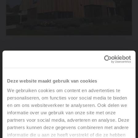
Jack Koster, promotore di Westerbroek a Groningen,
Paesi Bassi, prevede di serie nella propria concezione di
abitazione di lusso a risparmio energetico le unità di
ventilazione bilanciata Vasco D400 a recupero di calore.
Deze website maakt gebruik van cookies
L’unità D400 rinfresca ogni ora 400 m3 di aria interna
We gebruiken cookies om content en advertenties te
‘consumata’ estraendola e inserendo aria fresca
personaliseren, om functies voor social media te bieden
dall’esterno. ‘Le unità D400 rispondono al meglio ai
en om ons websiteverkeer te analyseren. Ook delen we
requisiti dei nostri committenti per quanto riguarda la
informatie over uw gebruik van onze site met onze
rumorosità e la salute’, così Jack Koster motiva la propria
partners voor social media, adverteren en analyse. Deze
scelta per Vasco. ‘Il ronzio dei sistemi di ventilazione è
partners kunnen deze gegevens combineren met andere
percepito come molto disturbante’.
informatie die u aan ze heeft verstrekt of die ze hebben