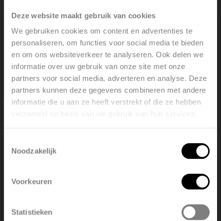
Deze website maakt gebruik van cookies
We gebruiken cookies om content en advertenties te
personaliseren, om functies voor social media te bieden
en om ons websiteverkeer te analyseren. Ook delen we
informatie over uw gebruik van onze site met onze
Il partner del Gruppo Vasco, Kreon - illuminazione e
partners voor social media, adverteren en analyse. Deze
soffitti - ha commissionato a Conix RDBM Architecten la
partners kunnen deze gegevens combineren met andere
progettazione di un nuovo ufficio. Assieme hanno scelto
informatie die u aan ze heeft verstrekt of die ze hebben
un sistema per il riscaldamento a pavimento di Vasco per
verzameld op basis van uw gebruik van hun services.
Welcome, please select your
apportare calore funzionale al nuovo progetto edile,
language
senza sminuire l'aspetto architettonico dell'ufficio.
Toestemmingsselectie
Noodzakelijk
English
Nederlands
Voorkeuren
Facebook
LinkedIn
Twitter
België
Français
Condividi articolo
Statistieken