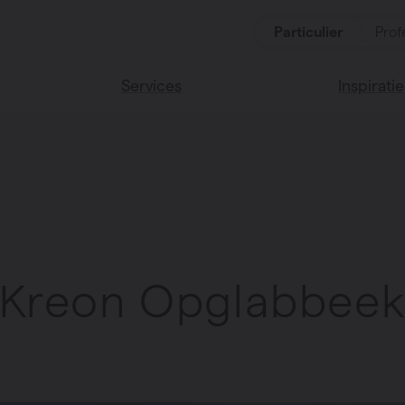
Particulier
Prof
Services
Inspiratie
ten
Alle services
Lees onze
Vasco huis
ssoires
Vasco kle
Kreon Opglabbee