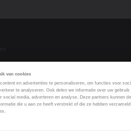
tor
ik van cookies
tie
ontent en advertenties te personaliseren, om functies voor soci
 (DoP)
erkeer te analyseren. Ook delen we informatie over uw gebruik
or social media, adverteren en analyse. Deze partners kunnen 
ormatie die u aan ze heeft verstrekt of die ze hebben verzameld
es.
gemene verkoopvoorwaarden
•
Wettelijke mededeling