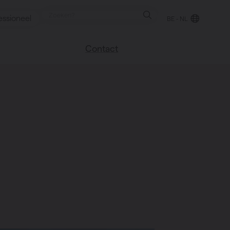
essioneel
BE - NL
Contact
 blog
Vind een verkooppunt
We helpen graag
verder
uren
Veel gestelde vragen
Instructie video
k