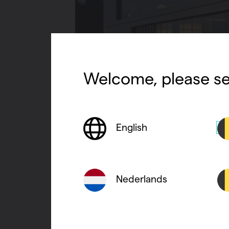
Welcome, please se
English
Vasco Group
Nederlands
de opdrach
een
vloer
voegen aan