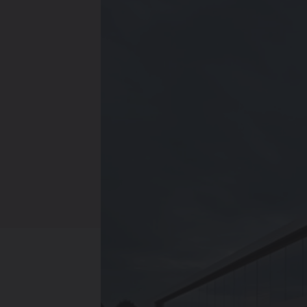
Verwarmin
Ventileren
Warmtepo