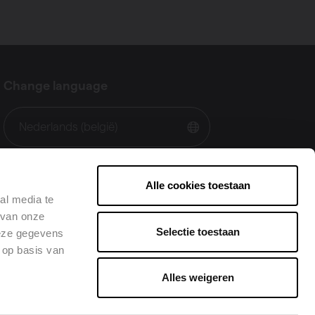
Change language
Nederlands (belgië)
Alle cookies toestaan
al media te
 van onze
Selectie toestaan
deze gegevens
 op basis van
Alles weigeren
•