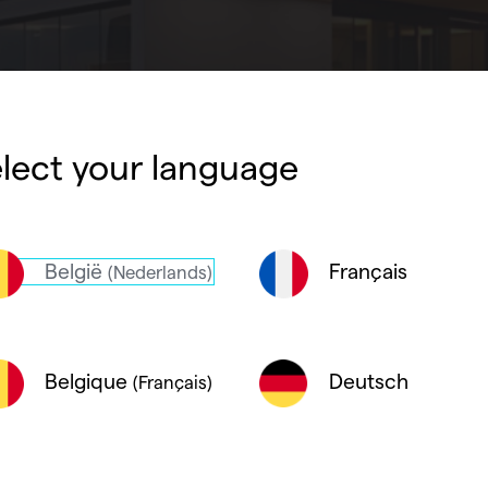
lect your language
België
Français
(Nederlands)
 partner Kreon - verlichting en plafonds - gaf Conix RDBM A
Deutsch
Belgique
(Français)
t om een nieuw kantoor te ontwerpen. Samen kozen ze voor
verwarmingssysteem
van Vasco
om zo functionele warmte to
 het nieuwbouwproject zonder afbreuk te doen aan het archi