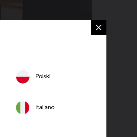
Polski
rchitecten
Italiano
e te
tecturale