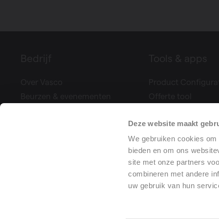
Bedrijf
Tools & apps
Over Vasco
Product Configura
Beurzen & evenementen
Offerte tool
Pers
Climate Control
Deze website maakt gebru
Projectreferenties
Bereken uw ventila
We gebruiken cookies om c
Vacatures
Prestatieverklaring
bieden en om ons websitev
Training center
site met onze partners vo
combineren met andere inf
uw gebruik van hun servic
Al