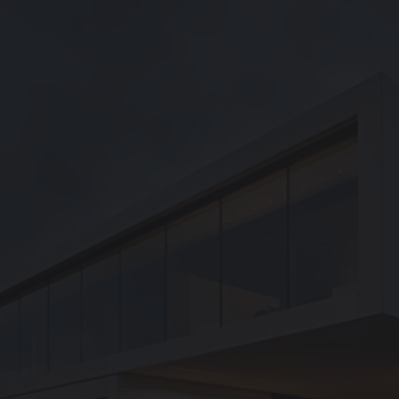
g
mpen