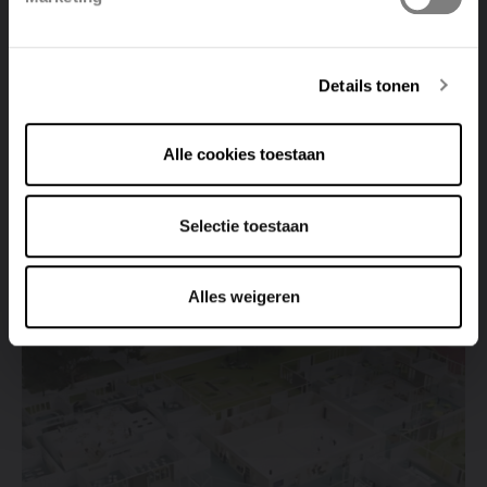
Deutsch
Italiano
Details tonen
Radiatori
Alle cookies toestaan
Residence Kolmen - Tessenderlo
Selectie toestaan
Visualizza il progetto
Alles weigeren