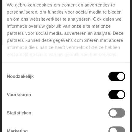
We gebruiken cookies om content en advertenties te
personaliseren, om functies voor social media te bieden
Radiatori
en om ons websiteverkeer te analyseren. Ook delen we
Relais Val d'Orcia
informatie over uw gebruik van onze site met onze
partners voor social media, adverteren en analyse. Deze
partners kunnen deze gegevens combineren met andere
informatie die u aan ze heeft verstrekt of die ze hebben
Visualizza il progetto
verzameld op basis van uw gebruik van hun services.
Welcome, please select your
language
Toestemmingsselectie
Noodzakelijk
English
Nederlands
Voorkeuren
België
Français
Statistieken
Polski
Belgique
Marketing