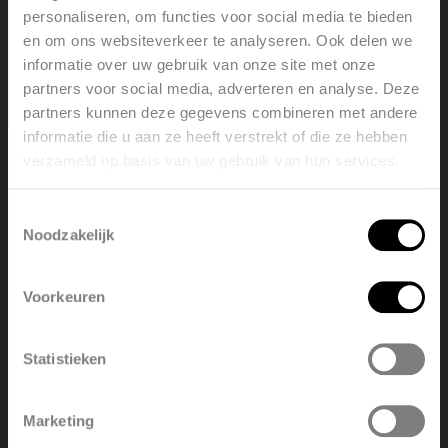
Ventilation
personaliseren, om functies voor social media te bieden
Grutman Home Decor Hasselt
en om ons websiteverkeer te analyseren. Ook delen we
informatie over uw gebruik van onze site met onze
partners voor social media, adverteren en analyse. Deze
partners kunnen deze gegevens combineren met andere
View project
informatie die u aan ze heeft verstrekt of die ze hebben
verzameld op basis van uw gebruik van hun services.
Welcome, please select your
language
Toestemmingsselectie
Noodzakelijk
English
Nederlands
Voorkeuren
België
Français
Statistieken
Polski
Belgique
Marketing