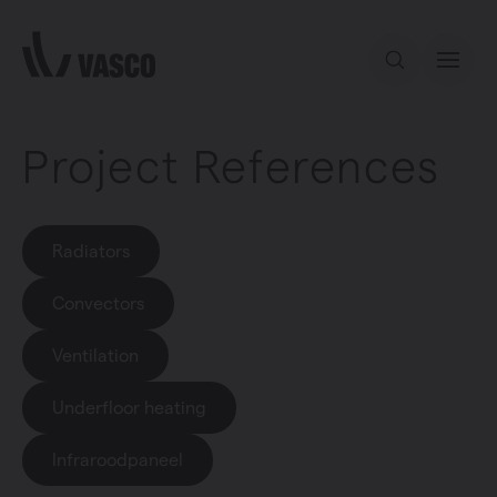
Directly to content
Project References
Our offer
Inspiration
Radiators
Contact
Convectors
Ventilation
Underfloor heating
Infraroodpaneel