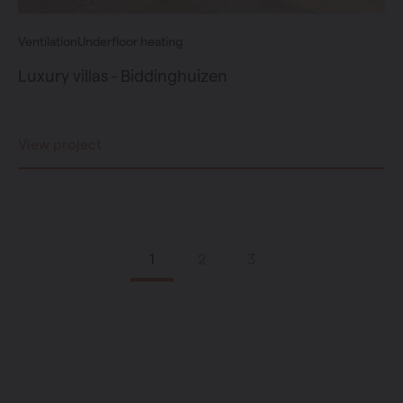
Ventilation
Underfloor heating
Luxury villas - Biddinghuizen
View project
1
2
3