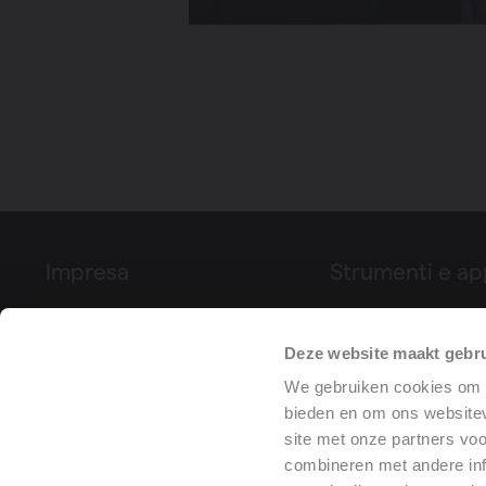
Impresa
Strumenti e ap
Su Vasco
Configuratore di p
Deze website maakt gebru
Fiere ed eventi
Vasco
We gebruiken cookies om c
Referenze di progetto
Dichiarazione di p
bieden en om ons websitev
(DoP)
site met onze partners vo
combineren met andere inf