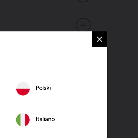
li (45)
Polski
Italiano