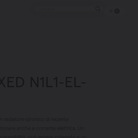
IT
XED N1L1-EL-
 radiatore idronico di recente
onare anche a corrente elettrica. Un
e possibilità: può essere collegato a un