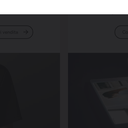
o vendita
Hai qua
ti vendita
Co