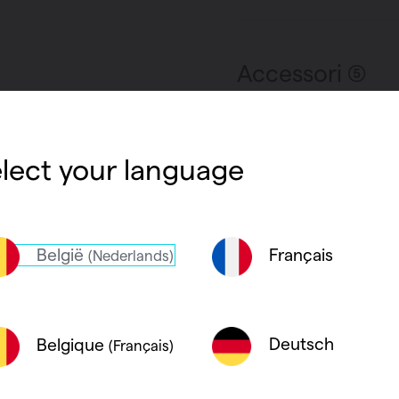
Accessori (5)
Colori disponibi
lect your language
België
Français
(Nederlands)
Deutsch
Belgique
(Français)