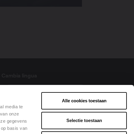
Cambia lingua
Italiano
Alle cookies toestaan
al media te
 van onze
Selectie toestaan
deze gegevens
 op basis van