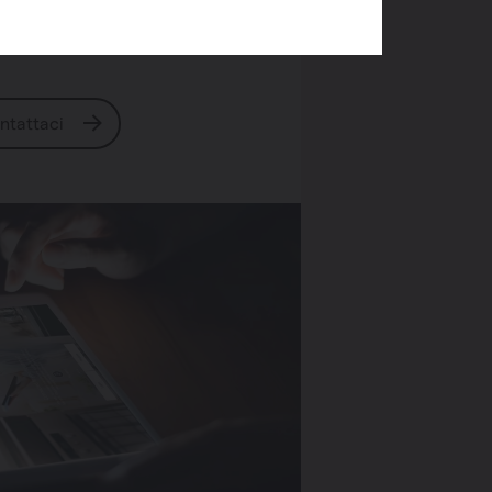
lche domanda?
ntattaci