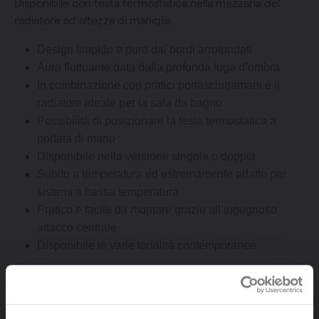
Disponibile con testa termostatica nella mezzaria del
radiatore ad altezza di maniglia.
Design limpido e puro dai bordi arrotondati
Aura fluttuante data dalla profonda fuga d’ombra
In combinazione con pratici portasciugamani è il
radiatore ideale per la sala da bagno
Possibilità di posizionare la testa termostatica a
portata di mano
Disponibile nella versione singola o doppia
Subito a temperatura ed estremamente adatto per
sistemi a bassa temperatura
Pratico e facile da montare grazie all’ingegnoso
attacco centrale
Disponibile in varie tonalità contemporanee
Orientamento
Verticale