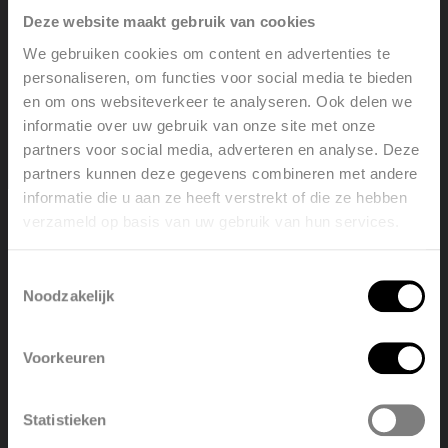
Mostra informazioni sul prodotto
Deze website maakt gebruik van cookies
We gebruiken cookies om content en advertenties te
Cerca un punto vendita
personaliseren, om functies voor social media te bieden
en om ons websiteverkeer te analyseren. Ook delen we
informatie over uw gebruik van onze site met onze
partners voor social media, adverteren en analyse. Deze
partners kunnen deze gegevens combineren met andere
Download
informatie die u aan ze heeft verstrekt of die ze hebben
verzameld op basis van uw gebruik van hun services.
Welcome, please select your
language
Accessori (13)
Toestemmingsselectie
Noodzakelijk
English
Nederlands
Voorkeuren
Colori disponibili (45)
België
Français
Statistieken
Polski
Belgique